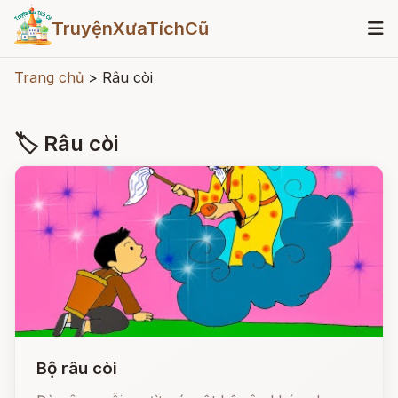
TruyệnXưaTíchCũ
Trang chủ
>
Râu còi
🏷 Râu còi
Bộ râu còi