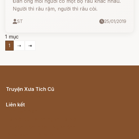
Đàn ông mỗi người có một bộ râu khác nhau.
Người thì râu rậm, người thì râu còi.
ST
25/01/2019
1 mục
1
⇢
⇥
Truyện Xưa Tích Cũ
Cổ tích Việt Nam
Liên kết
Lịch vạn niên
Hà Nội cũ - Món ngon Hà Nội
Truyện kiếm hiệp - Ngôn tình
Download - Tải Miễn Phí