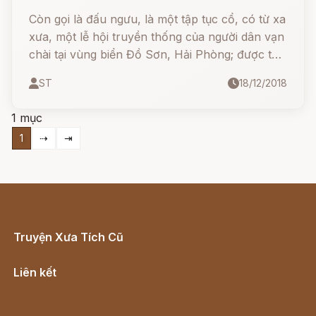
Còn gọi là đấu ngưu, là một tập tục cổ, có từ xa
xưa, một lễ hội truyền thống của người dân vạn
chài tại vùng biển Đồ Sơn, Hải Phòng; được tổ
chức chính thức vào ngày 9 tháng 8 Âm lịch
ST
18/12/2018
hàng năm;
1 mục
1
⇢
⇥
Truyện Xưa Tích Cũ
Cổ tích Việt Nam
Liên kết
Lịch vạn niên
Hà Nội cũ - Món ngon Hà Nội