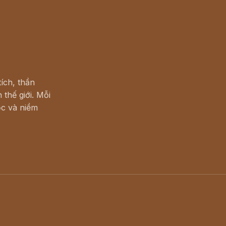
ích, thần
 thế giới. Mỗi
c và niềm