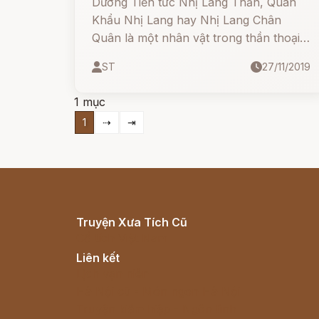
Dương Tiễn tức Nhị Lang Thần, Quán
Khẩu Nhị Lang hay Nhị Lang Chân
Quân là một nhân vật trong thần thoại
Trung Quốc và một vị thần trong tôn
ST
27/11/2019
giáo truyền thống Trung Quốc là Đạo
Giáo và Phật giáo.
1 mục
1
⇢
⇥
Truyện Xưa Tích Cũ
Cổ tích Việt Nam
Liên kết
Lịch vạn niên
Hà Nội cũ - Món ngon Hà Nội
Truyện kiếm hiệp - Ngôn tình