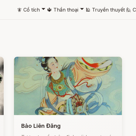
🞃
🞃
🧚
Cổ tích
🔱
Thần thoại
🕌
Truyền thuyết
🙋
C
Bảo Liên Đăng