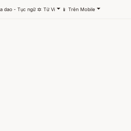
🞃
🞃
a dao - Tục ngữ
🔯
Tử Vi
📱
Trên Mobile