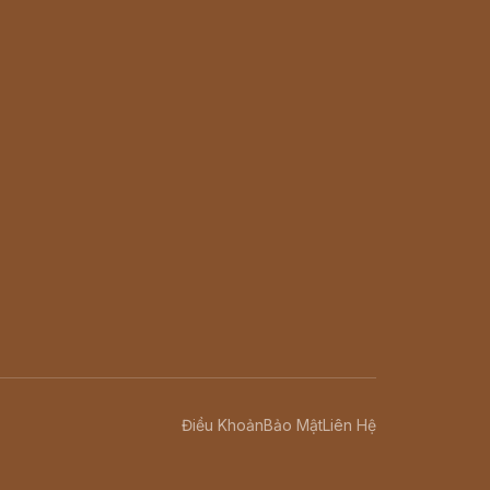
Điều Khoản
Bảo Mật
Liên Hệ