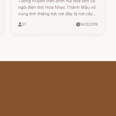
Tương truyền trên đỉnh núi hoa sơn có
ngôi điện thờ Hoa Nhạc Thánh Mẫu vô
cùng linh thiêng bởi nơi đây là nơi cây
đèn Bảo Liên Đăng ngự trị, cây bảo
ST
14/12/2019
đăng này có uy lực vô song, ánh sáng
của nó dung chứa sức mạnh có thể
lung chuyển đất trời và chính nó là linh
vật trấn sơn do Nữ Oa Nương Nương
ban cho Tam Thánh Mẫu.