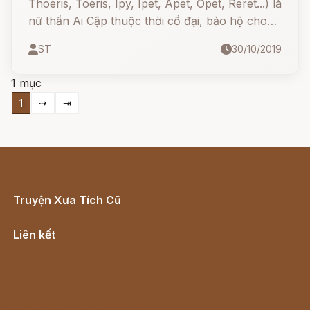
Thoeris, Toeris, Ipy, Ipet, Apet, Opet, Reret...) là
nữ thần Ai Cập thuộc thời cổ đại, bảo hộ cho
phụ nữ và trẻ em. Giống như á thần lùn Bes, nữ
ST
30/10/2019
thần này có chút hung hăng và đáng sợ.
1 mục
1
⇢
⇥
Truyện Xưa Tích Cũ
Cổ tích Việt Nam
Liên kết
Lịch vạn niên
Hà Nội cũ - Món ngon Hà Nội
Truyện kiếm hiệp - Ngôn tình
Download - Tải Miễn Phí