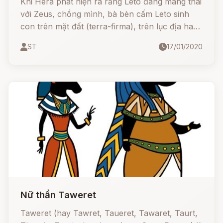
Khi Hera phát hiện ra rằng Leto đang mang thai
với Zeus, chồng mình, bà bèn cấm Leto sinh
con trên mặt đất (terra-firma), trên lục địa hay
bất cứ một hòn đảo nào trên biển.
ST
17/01/2020
Nữ thần Taweret
Taweret (hay Tawret, Taueret, Tawaret, Taurt,