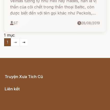
Velnias tương tự như Hell hay Hades, hắn là vị
thần của cõi chết trong thần thoại Baltic, còn
được biết đến với tên gọi khác như Peckols,
Patollo. Hắn cai quản toàn bộ miền địa phủ,
ST
28/08/2019
những linh hồn và ma quỷ, đồng thời có khả
năng nhập hồn vào gia súc.
1 mục
1
⇢
⇥
Truyện Xưa Tích Cũ
Cổ tích Việt Nam
Liên kết
Lịch vạn niên
Hà Nội cũ - Món ngon Hà Nội
Truyện kiếm hiệp - Ngôn tình