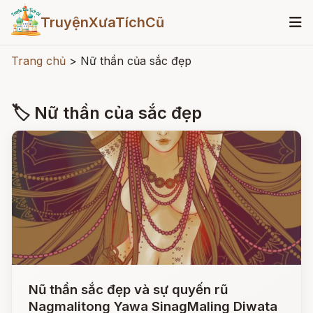
TruyệnXưaTíchCũ
Trang chủ
>
Nữ thần của sắc đẹp
🏷 Nữ thần của sắc đẹp
Nũ thần sắc đẹp và sự quyến rũ
Nagmalitong Yawa SinagMaling Diwata