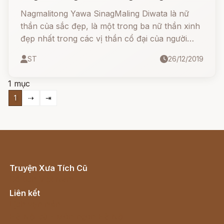
Nagmalitong Yawa SinagMaling Diwata là nữ
thần của sắc đẹp, là một trong ba nữ thần xinh
đẹp nhất trong các vị thần cổ đại của người
Visansinh.
ST
26/12/2019
1 mục
1
⇢
⇥
Truyện Xưa Tích Cũ
Cổ tích Việt Nam
Liên kết
Lịch vạn niên
Hà Nội cũ - Món ngon Hà Nội