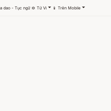
🞃
🞃
a dao - Tục ngữ
🔯
Tử Vi
📱
Trên Mobile