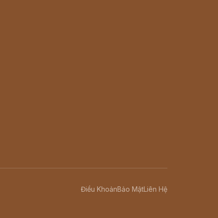
Điều Khoản
Bảo Mật
Liên Hệ