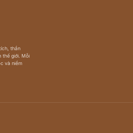
ích, thần
 thế giới. Mỗi
c và niềm