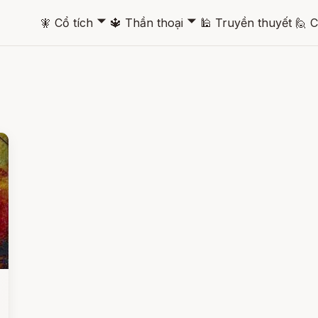
🞃
🞃
🧚
Cổ tích
🔱
Thần thoại
🕌
Truyền thuyết
🙋
C