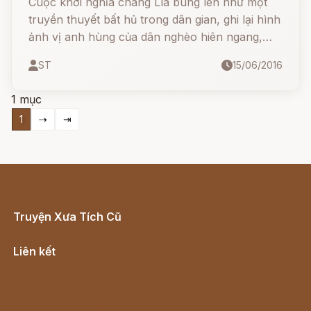
Cuộc khởi nghĩa chàng Lía bùng lên như một
truyền thuyết bất hủ trong dân gian, ghi lại hình
ảnh vị anh hùng của dân nghèo hiên ngang,
không chịu khuất phục trước áp bức cường
ST
15/06/2016
quyền.
1 mục
1
⇢
⇥
Truyện Xưa Tích Cũ
Cổ tích Việt Nam
Liên kết
Lịch vạn niên
Hà Nội cũ - Món ngon Hà Nội
Truyện kiếm hiệp - Ngôn tình