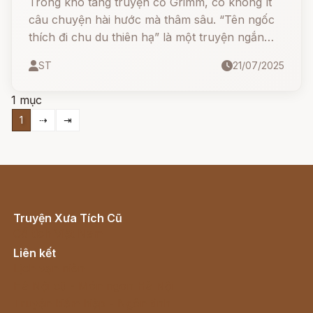
Trong kho tàng truyện cổ Grimm, có không ít
câu chuyện hài hước mà thâm sâu. “Tên ngốc
thích đi chu du thiên hạ” là một truyện ngắn
đầy tính trào phúng, dạy con người biết cách
ST
21/07/2025
sử dụng lời nói đúng hoàn cảnh nếu không
muốn chuốc họa vào thân.
1 mục
1
⇢
⇥
Truyện Xưa Tích Cũ
Cổ tích Việt Nam
Liên kết
Lịch vạn niên
Hà Nội cũ - Món ngon Hà Nội
Truyện kiếm hiệp - Ngôn tình