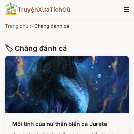
TruyệnXưaTíchCũ
Trang chủ
>
Chàng đánh cá
🏷 Chàng đánh cá
Mối tình của nữ thần biển cả Jurate