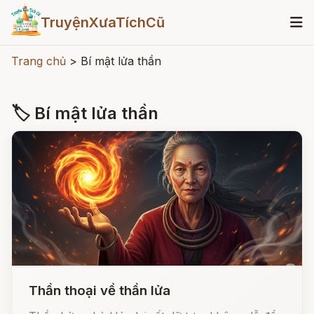
TruyệnXưaTíchCũ
Trang chủ
>
Bí mật lửa thần
🏷 Bí mật lửa thần
Thần thoại về thần lửa