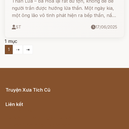
Thần Lửa – bà Hỏa lại rất dữ tợn, không dễ để
người trần được hưởng lửa thần. Một ngày kia,
một ông lão vô tình phát hiện ra bếp thần, nấu
được cơm ngon lành, từ đó sống sung túc. Tuy
ST
17/06/2025
nhiên, chỉ một chút sơ ý của người con dâu –
ngọn lửa quý giá đã bị dập tắt, mang theo sự
1 mục
mất mát không thể cứu vãn.
1
⇢
⇥
Truyện Xưa Tích Cũ
Cổ tích Việt Nam
Liên kết
Lịch vạn niên
Hà Nội cũ - Món ngon Hà Nội
Truyện kiếm hiệp - Ngôn tình