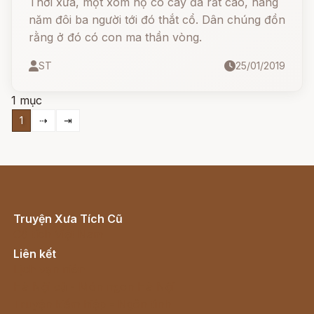
Thời xưa, một xóm nọ có cây đa rất cao, hàng
năm đôi ba người tới đó thắt cổ. Dân chúng đồn
rằng ở đó có con ma thần vòng.
ST
25/01/2019
1 mục
1
⇢
⇥
Truyện Xưa Tích Cũ
Cổ tích Việt Nam
Liên kết
Lịch vạn niên
Hà Nội cũ - Món ngon Hà Nội
Truyện kiếm hiệp - Ngôn tình