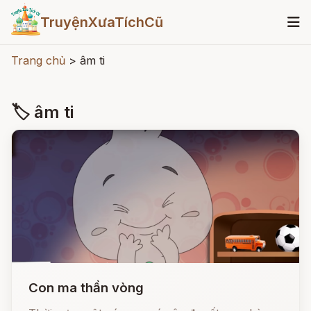
TruyệnXưaTíchCũ
Trang chủ
>
âm ti
🏷 âm ti
Con ma thần vòng