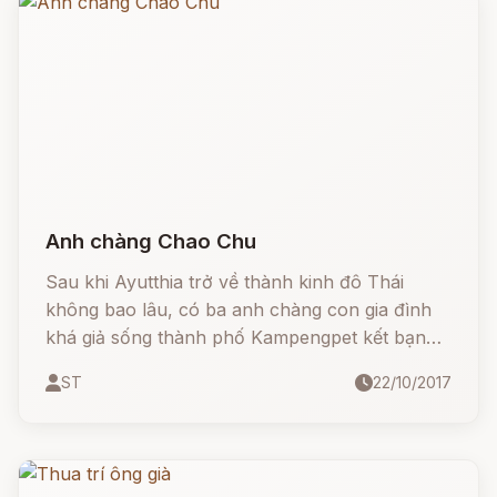
Anh chàng Chao Chu
Sau khi Ayutthia trở về thành kinh đô Thái
không bao lâu, có ba anh chàng con gia đình
khá giả sống thành phố Kampengpet kết bạn
với nhau. Cả ba người cùng nhau đến kinh
ST
22/10/2017
thành ra mắt triều đình xin được phục vụ nhà
vua. Một anh chàng tự giới thiệu có tài ăn khỏe,
anh thứ hai tự khoe có tài ngủ khỏe, và anh thứ
ba khỏe có tài chinh phục phụ nữ.