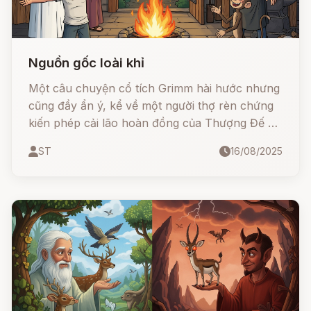
Nguồn gốc loài khỉ
Một câu chuyện cổ tích Grimm hài hước nhưng
cũng đầy ẩn ý, kể về một người thợ rèn chứng
kiến phép cải lão hoàn đồng của Thượng Đế và
Thánh Pétrus. Từ sự tò mò và mong muốn giúp
ST
16/08/2025
bà dì già yếu, anh đã thử làm theo… nhưng kết
quả lại tạo nên thủy tổ của loài khỉ ngày nay