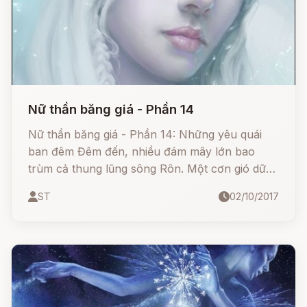
Nữ thần băng giá - Phần 14
Nữ thần băng giá - Phần 14: Những yêu quái
ban đêm Đêm đến, nhiều đám mây lớn bao
trùm cả thung lũng sông Rôn. Một cơn gió dữ
dội, tàn dư của gió Đông Nam ở Địa Trung Hải,
ST
02/10/2017
sau khi thổi qua nước Ý, đến phá bằng những
cơn mạnh nhất và điên cuồng nhất vào chân
dãy Anpơ, rồi lan xuống khắp vùng, xé tan
những đám mây mù.