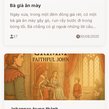
Bà già ăn mày
Ngày xưa, trong một đêm đông giá rét, có một
bà già ăn mày gầy gò, run rẩy bước đi trong
bóng tối. Bà chẳng có gì ngoài những lời cầu
chúc tốt lành dành cho người cho mình chút
ST
30/08/2025
cơm áo. Và rồi, một sự việc bất ngờ xảy ra bên
đống lửa của lũ trẻ, đã để lại một bài học sâu
sắc về lòng nhân ái...
Johannes trung thành