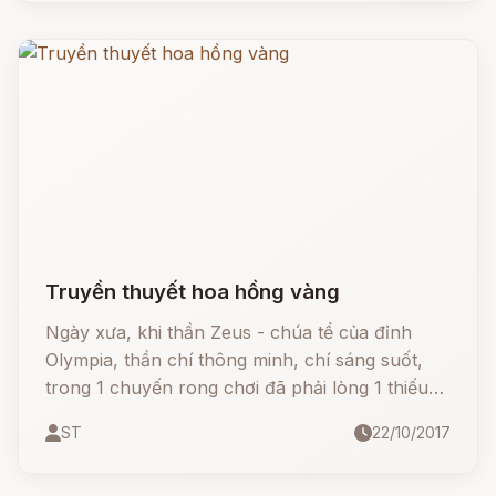
Truyền thuyết hoa hồng vàng
Ngày xưa, khi thần Zeus - chúa tể của đỉnh
Olympia, thần chí thông minh, chí sáng suốt,
trong 1 chuyến rong chơi đã phải lòng 1 thiếu
nữ trần gian và hạ sinh 1 cô con gái, đặt tên là
ST
22/10/2017
Elisa. Thần Zeus lấy làm vui mừng phán rằng: