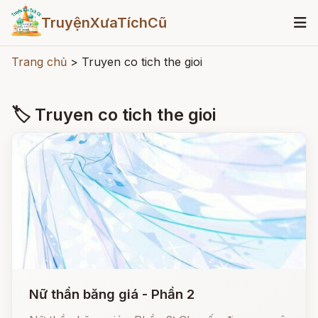
TruyệnXưaTíchCũ
Trang chủ
>
Truyen co tich the gioi
🏷 Truyen co tich the gioi
Nữ thần băng giá - Phần 2