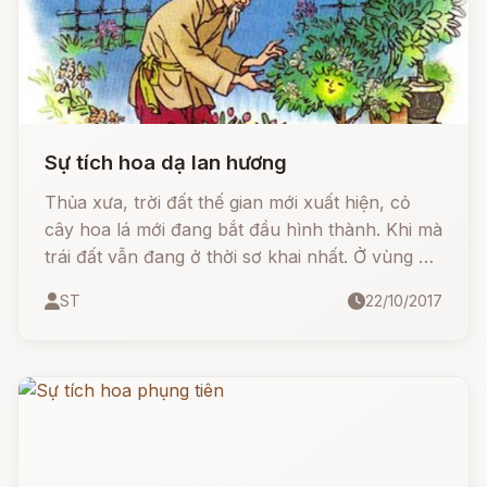
Sự tích hoa dạ lan hương
Thủa xưa, trời đất thế gian mới xuất hiện, cỏ
cây hoa lá mới đang bắt đầu hình thành. Khi mà
trái đất vẫn đang ở thời sơ khai nhất. Ở vùng nọ
có một ông lão làm vườn, hàng ngày ông chỉ
ST
22/10/2017
làm vườn đó là công việc mà ông rất yêu thích
nên ông làm rất chăm chỉ. Ngày nào cũng vậy
từ sáng cho đến tận tối muộn ông vẫn bên
những luống hoa chăm sóc cho những cây
hoa.