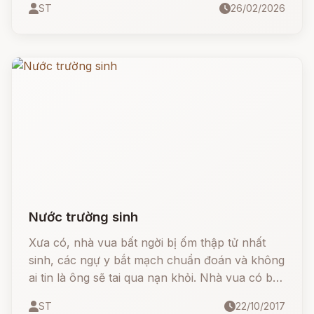
ST
26/02/2026
nghe câu chuyện sau đây...
Nước trường sinh
Xưa có, nhà vua bất ngời bị ốm thập tử nhất
sinh, các ngự y bắt mạch chuẩn đoán và không
ai tin là ông sẽ tai qua nạn khỏi. Nhà vua có ba
người con trai, cả ba anh em đều buồn rầu về
ST
22/10/2017
chuyện đó, kéo nhau ra vườn thượng uyển