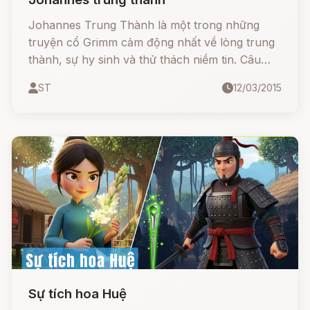
Johannes Trung Thành là một trong những
truyện cổ Grimm cảm động nhất về lòng trung
thành, sự hy sinh và thử thách niềm tin. Câu
chuyện kể về một người hầu trung thành, sẵn
ST
12/03/2015
sàng chịu mọi đau khổ để bảo vệ hoàng tử và
vương quốc.
Sự tích hoa Huệ