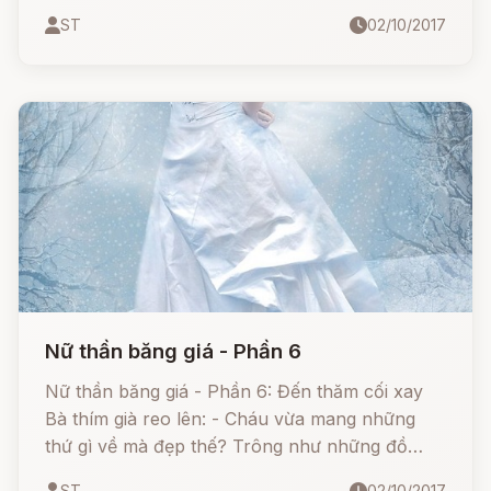
cốc bạc, hai khẩu súng hảo hạng và cả một bộ
ST
02/10/2017
đồ ăn bằng bạc.
Nữ thần băng giá - Phần 6
Nữ thần băng giá - Phần 6: Đến thăm cối xay
Bà thím già reo lên: - Cháu vừa mang những
thứ gì về mà đẹp thế? Trông như những đồ
dùng của các vua chúa ấy.
ST
02/10/2017