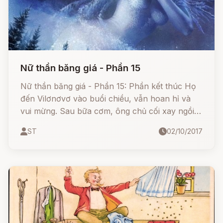
Nữ thần băng giá - Phần 15
Nữ thần băng giá - Phần 15: Phần kết thúc Họ
đến Vilơnơvơ vào buổi chiều, vẫn hoan hỉ và
vui mừng. Sau bữa cơm, ông chủ cối xay ngồi
vào ghế bành, hút một tẩu thuốc, xong đi làm
ST
02/10/2017
một giấc.