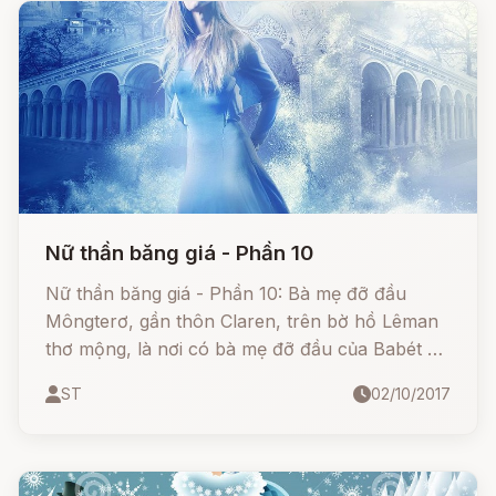
Nữ thần băng giá - Phần 10
Nữ thần băng giá - Phần 10: Bà mẹ đỡ đầu
Môngterơ, gần thôn Claren, trên bờ hồ Lêman
thơ mộng, là nơi có bà mẹ đỡ đầu của Babét ở,
một bà quý phái người Anh sống với các cô con
ST
02/10/2017
gái và một anh cháu họ trẻ tuổi.