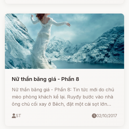
Nữ thần băng giá - Phần 8
Nữ thần băng giá - Phần 8: Tin tức mới do chú
mèo phòng khách kể lại. Ruyđy bước vào nhà
ông chủ cối xay ở Bêch, đặt một cái sọt lớn
xuống đất và nói: - Đây là vật mà ông đòi hỏi.
ST
02/10/2017