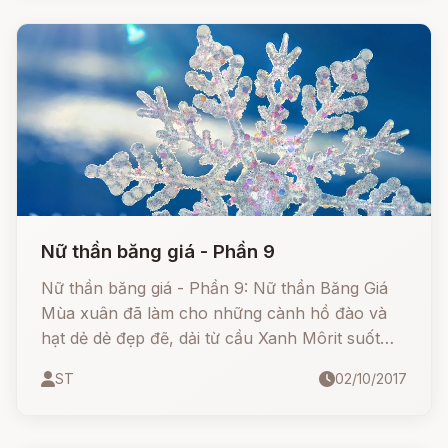
Nữ thần băng giá - Phần 9
Nữ thần băng giá - Phần 9: Nữ thần Băng Giá
Mùa xuân đã làm cho những cành hồ đào và
hạt dẻ dẻ đẹp đẽ, dải từ cầu Xanh Môrit suốt
dọc sông Rôn đến tận bờ hồ Lêman*, đâm chồi
ST
02/10/2017
nảy lộc, trở lại rậm rạp tốt tươi.