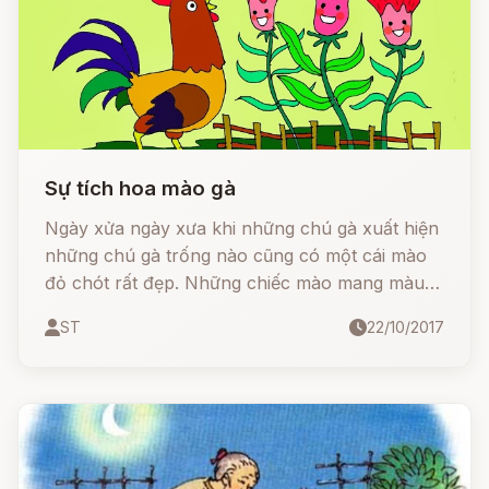
Sự tích hoa mào gà
Ngày xửa ngày xưa khi những chú gà xuất hiện
những chú gà trống nào cũng có một cái mào
đỏ chót rất đẹp. Những chiếc mào mang màu
đỏ rực rỡ như ánh nắng mặt trời. Vào mỗi buổi
ST
22/10/2017
sáng gà Mơ rất thích soi mình trong những
vũng nước để nhìn ngắm chiếc mào đẹp như
một chùm hoa trên đỉnh đầu.