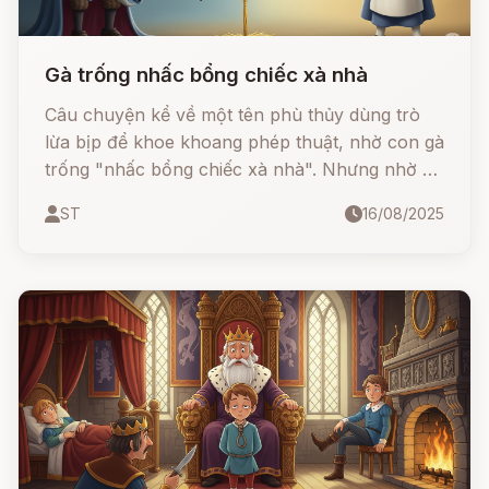
Gà trống nhấc bổng chiếc xà nhà
Câu chuyện kể về một tên phù thủy dùng trò
lừa bịp để khoe khoang phép thuật, nhờ con gà
trống "nhấc bổng chiếc xà nhà". Nhưng nhờ sự
thông minh của một cô gái, sự thật được vạch
ST
16/08/2025
trần: đó chỉ là một cọng rơm mà thôi.