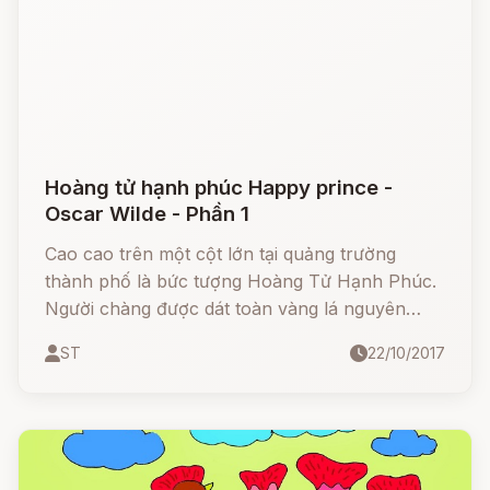
Hoàng tử hạnh phúc Happy prince -
Oscar Wilde - Phần 1
Cao cao trên một cột lớn tại quảng trường
thành phố là bức tượng Hoàng Tử Hạnh Phúc.
Người chàng được dát toàn vàng lá nguyên
chất, đôi mắt là hai viên ngọc bích sáng ngời và
ST
22/10/2017
trên chuôi kiếm gắn một viên hồng ngọc lấp
lánh rực rỡ. Ai cũng phải trầm trồ thán phục.