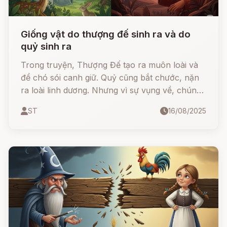
Giống vật do thượng đế sinh ra và do
quỷ sinh ra
Trong truyện, Thượng Đế tạo ra muôn loài và
để chó sói canh giữ. Quỷ cũng bắt chước, nặn
ra loài linh dương. Nhưng vì sự vụng về, chúng
vừa có đuôi cụt, vừa mang đôi mắt giống như
ST
16/08/2025
mắt quỷ. Câu chuyện vừa huyền bí, vừa mang
tính răn dạy: những gì bắt chước một cách mù
quáng sẽ chẳng thể tốt đẹp.