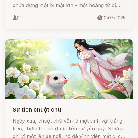
chứa đựng một bí mật lớn - một hoàng tử bị
giam giữ suốt nhiều năm dài.
ST
10/07/2025
Sự tích chuột chù
Ngày xưa, chuột chù vốn là một sinh vật trắng
trẻo, thơm tho và được tiên nữ yêu quý. Nhưng
chỉ vì một lần sa ngã, nó đã vĩnh viễn mất đi cơ