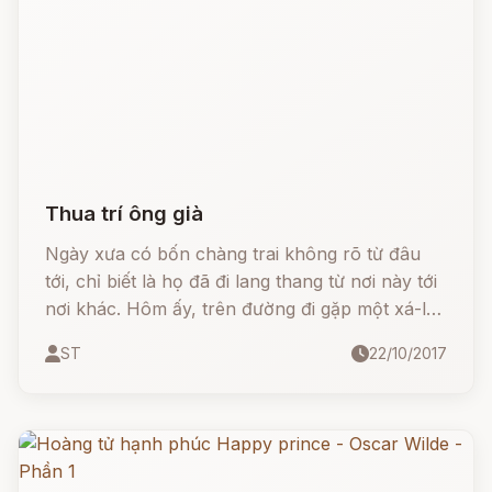
Thua trí ông già
Ngày xưa có bốn chàng trai không rõ từ đâu
tới, chỉ biết là họ đã đi lang thang từ nơi này tới
nơi khác. Hôm ấy, trên đường đi gặp một xá-la
ở bìa rừng gần làng, bốn chàng trai rủ nhau
ST
22/10/2017
vào đó nghỉ ngơi. Có một ông già đi qua xá-la.
Bốn chàng trai gọi: