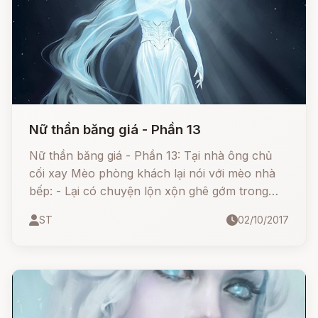
Nữ thần băng giá - Phần 13
Nữ thần băng giá - Phần 13: Tại nhà ông chủ
cối xay Mèo phòng khách lại nói với mèo nhà
bếp: - Lại có chuyện lộn xộn ghê gớm trong
nhà này! Ruyđy và Babét cắt đứt nhau rồi. Cô
ST
02/10/2017
nàng thì khóc sướt mướt còn anh chàng thì
chắc là không nghĩ đến cô nàng nữa.