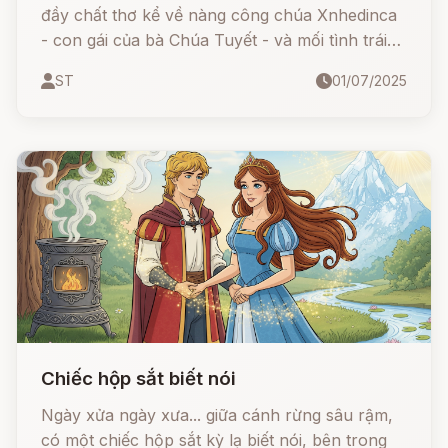
đầy chất thơ kể về nàng công chúa Xnhedinca
- con gái của bà Chúa Tuyết - và mối tình trái
ngang với chàng Gió Nam. Khi bị ép cưới Gió
ST
01/07/2025
Bắc, một kẻ lạnh lùng và độc đoán, nàng đã
đem lòng yêu người em hiền lành, dịu dàng.
Cuộc tình đẹp đẽ nhưng éo le này đã khiến
Hoa Tuyết ra đời - tượng trưng cho tình yêu
trong trắng, bền bỉ và hy sinh.
Chiếc hộp sắt biết nói
Ngày xửa ngày xưa... giữa cánh rừng sâu rậm,
có một chiếc hộp sắt kỳ lạ biết nói, bên trong