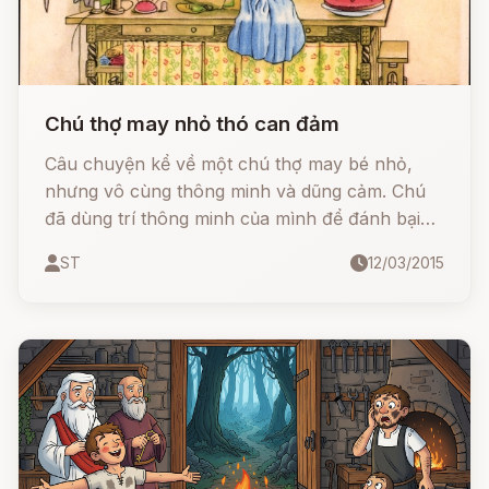
Chú thợ may nhỏ thó can đảm
Câu chuyện kể về một chú thợ may bé nhỏ,
nhưng vô cùng thông minh và dũng cảm. Chú
đã dùng trí thông minh của mình để đánh bại
những kẻ mạnh hơn mình gấp nhiều lần, từ
ST
12/03/2015
những con ruồi phiền phức, đến những gã
khổng lồ hung hãn, và cuối cùng trở thành một
vị vua oai phong.