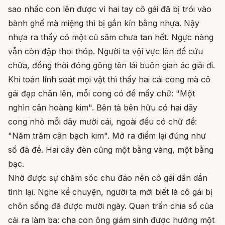
sao nhấc con lên được vì hai tay cô gái đã bị trói vào
bành ghế mà miệng thì bị gắn kín bằng nhựa. Nậy
nhựa ra thấy có một củ sâm chưa tan hết. Ngực nàng
vẫn còn đập thoi thóp. Người ta vội vực lên để cứu
chữa, đồng thời đóng gông tên lái buôn gian ác giải đi.
Khi toán lính soát mọi vật thì thấy hai cái cong mà cô
gái đạp chân lên, mỗi cong có đề mấy chữ: "Một
nghìn cân hoàng kim". Bên tả bên hữu có hai dãy
cong nhỏ mỗi dãy mười cái, ngoài đều có chữ đề:
"Năm trăm cân bạch kim". Mở ra điểm lại đúng như
số đã đề. Hai cây đèn cũng một bằng vàng, một bằng
bạc.
Nhờ được sự chăm sóc chu đáo nên cô gái dần dần
tỉnh lại. Nghe kể chuyện, người ta mới biết là cô gái bị
chôn sống đã được mười ngày. Quan trấn chia số của
cải ra làm ba: cha con ông giám sinh được hưởng một