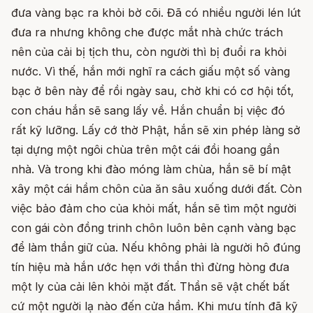
đưa vàng bạc ra khỏi bờ cõi. Đã có nhiều người lén lút
đưa ra nhưng không che được mắt nhà chức trách
nên của cải bị tịch thu, còn người thì bị đuổi ra khỏi
nước. Vì thế, hắn mới nghĩ ra cách giấu một số vàng
bạc ở bên này để rồi ngày sau, chờ khi có cơ hội tốt,
con cháu hắn sẽ sang lấy về. Hắn chuẩn bị việc đó
rất kỹ lưỡng. Lấy cớ thờ Phật, hắn sẽ xin phép làng sở
tại dựng một ngôi chùa trên một cái đồi hoang gần
nhà. Và trong khi đào móng làm chùa, hắn sẽ bí mật
xây một cái hầm chôn của ăn sâu xuống dưới đất. Còn
việc bảo đảm cho của khỏi mất, hắn sẽ tìm một người
con gái còn đồng trinh chôn luôn bên cạnh vàng bạc
để làm thần giữ của. Nếu không phải là người hô đúng
tín hiệu mà hắn ước hẹn với thần thì đừng hòng đưa
một ly của cải lên khỏi mặt đất. Thần sẽ vật chết bất
cứ một người lạ nào đến cửa hầm. Khi mưu tính đã kỹ