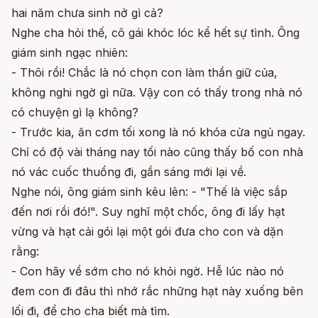
hai năm chưa sinh nở gì cả?
Nghe cha hỏi thế, cô gái khóc lóc kể hết sự tình. Ông
giám sinh ngạc nhiên:
- Thôi rồi! Chắc là nó chọn con làm thần giữ của,
không nghi ngờ gì nữa. Vậy con có thấy trong nhà nó
có chuyện gì lạ không?
- Trước kia, ăn cơm tối xong là nó khóa cửa ngủ ngay.
Chỉ có độ vài tháng nay tối nào cũng thấy bố con nhà
nó vác cuốc thuổng đi, gần sáng mới lại về.
Nghe nói, ông giám sinh kêu lên: - "Thế là việc sắp
đến nơi rồi đó!". Suy nghĩ một chốc, ông đi lấy hạt
vừng và hạt cải gói lại một gói đưa cho con và dặn
rằng:
- Con hãy về sớm cho nó khỏi ngờ. Hễ lúc nào nó
đem con đi đâu thì nhớ rắc những hạt này xuống bên
lối đi, để cho cha biết mà tìm.