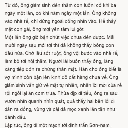
Từ đó, ông giám sinh đến thăm con luôn: có khi ba
ngày một lần, có khi năm ngày một lần. Ông không
vào nhà rể, chỉ đứng ngoài cổng nhìn vào. Hễ thấy
mặt con gái, ông mới yên tâm lui gót.
Một lần ông giở bận chút việc chưa đến được. Mãi
mười ngày sau mới tới thì đã không thấy bóng con
đâu nữa. Chờ lâu sốt ruột, ông vội bước vào nhà rể,
làm bộ tới hỏi thăm. Người lái buôn thấy ông, lăng
xăng tiếp đón ra chừng thân mật. Hắn cho ông biết là
vợ mình còn bận lên kinh đô cất hàng chưa về. Ông
giám sinh vẫn giữ vẻ mặt tự nhiên, nhân lời mời của rể
rồi ngồi lại ăn cơm trưa. Thừa dịp đi tiểu, ông ra sau
vườn nhìn quanh nhìn quất, quả thấy hai bên lối đi
dẫn ra đồng, vừng và cải đã mọc xanh lăn tăn như
đánh dấu.
Lập tức, ông đi một mạch tới dinh trấn Sơn-nam.