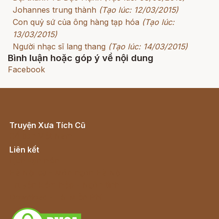
Johannes trung thành
(Tạo lúc: 12/03/2015)
Con quỷ sứ của ông hàng tạp hóa
(Tạo lúc:
13/03/2015)
Người nhạc sĩ lang thang
(Tạo lúc: 14/03/2015)
Bình luận hoặc góp ý về nội dung
Facebook
Truyện Xưa Tích Cũ
Cổ tích Việt Nam
Liên kết
Lịch vạn niên
Hà Nội cũ - Món ngon Hà Nội
Truyện kiếm hiệp - Ngôn tình
Download - Tải Miễn Phí