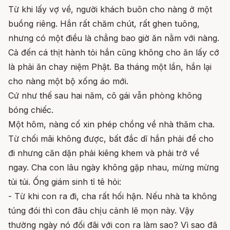
Từ khi lấy vợ về, người khách buôn cho nàng ở một
buồng riêng. Hắn rất chăm chút, rất ghen tuông,
nhưng có một điều là chẳng bao giờ ăn nằm với nàng.
Cả đến cá thịt hành tỏi hắn cũng không cho ăn lấy cớ
là phải ăn chay niệm Phật. Ba tháng một lần, hắn lại
cho nàng một bộ xống áo mới.
Cứ như thế sau hai năm, cô gái vẫn phòng không
bóng chiếc.
Một hôm, nàng cố xin phép chồng về nhà thăm cha.
Từ chối mãi không được, bất đắc dĩ hắn phải để cho
đi nhưng căn dặn phải kiêng khem và phải trở về
ngay. Cha con lâu ngày không gặp nhau, mừng mừng
tủi tủi. Ống giám sinh tỉ tê hỏi:
- Từ khi con ra đi, cha rất hối hận. Nếu nhà ta không
túng đói thì con đâu chịu cảnh lẽ mọn này. Vậy
thường ngày nó đối đãi với con ra làm sao? Vì sao đã