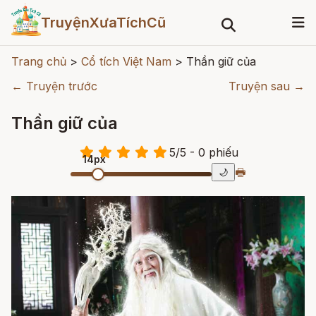
TruyệnXưaTíchCũ
Trang chủ
>
Cổ tích Việt Nam
>
Thần giữ của
← Truyện trước
Truyện sau →
Thần giữ của
5
/
5
- 0
phiếu
14px
🖶
🌙