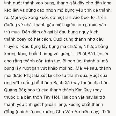
tinh nuốt thánh vào bụng, thánh giật dây cho dân làng
kéo lên và dùng dao nhọn mổ bụng yêu tinh để thánh
ra. Mọi việc xong xuôi, có một lần vào buổi tối, trên
đường về nhà, thánh gặp một người con gái xin vào
trú mưa. Đến đêm cô gái bị đau bụng nguy kịch,
thánh xoay xở hết cách. Cuối cùng thánh nhớ câu
truyền: "Đau bụng lấy bụng mà chườm; Nhược bằng
không khỏi, hoắc hương với gừng"… Phật Bà hiện lên
cho rằng thánh còn trần tục. Bị oan ức, thánh tự mổ
bụng lấy ruột gan vứt khắp mọi nơi. Mãi về sau, thánh
mới được Phật Bà xét lại cho tu thành quả. Ruột của
ông vứt xuống hồ thành Bạch Xà (nay thuộc địa bàn
Quảng Bá); bao tử của thánh thành Kim Quy (nay
thuộc địa bàn thôn Tây Hồ). Hai con vật này lại trở
thành yêu tinh giết hại dân làng, xương chất thành
đống (chính là nơi trường Chu Văn An hiện nay). Trời