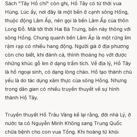
Sách "Tây Hồ chí" còn ghi, Hồ Tây có từ thời vua
Hùng. Lúc ấy, nơi đây là một bến ở cạnh sông Hồng,
thuộc động Lâm Ấp, nên gọi là bến Lâm Ấp của thôn
Long Đỗ. Mãi tới thời Hai Bà Trưng, bến này thông với
sông Hồng. Chung quanh bến Lâm Ấp là một rừng lim
rậm rạp có nhiều hang động. Người già ở địa phương
còn cho biết, khi đánh cá, thỉnh thoảng họ vớt được
những khúc gỗ lim ở dạng trầm tích. Về địa lý, Hồ Tây
là hồ ngoại sinh, có dạng lòng chảo. Hồ tạo thành chủ
yếu là do tác dụng xâm thực của sông Hồng. Nhưng
trong dân gian có nhiều truyền thuyết về sự hình
thành Hồ Tây.
Truyền thuyết Hồ Trâu Vàng kể lại rằng, đời nhà Lý, ở
nước ta có Nguyễn Minh Không sang Trung Quốc
chữa bệnh cho con vua Tống. Khi hoàng tử khỏi