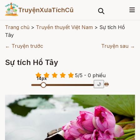
TruyệnXưaTíchCũ
Trang chủ
>
Truyền thuyết Việt Nam
>
Sự tích Hồ
Tây
← Truyện trước
Truyện sau →
Sự tích Hồ Tây
5
/
5
- 0
phiếu
14px
🖶
🌙