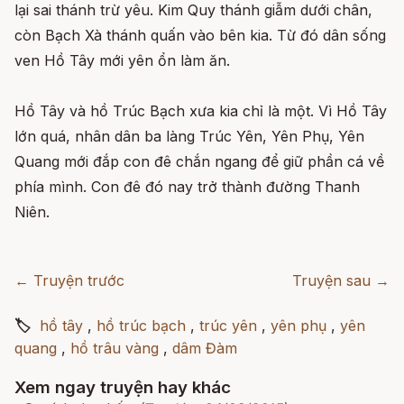
lại sai thánh trừ yêu. Kim Quy thánh giẫm dưới chân,
còn Bạch Xà thánh quấn vào bên kia. Từ đó dân sống
ven Hồ Tây mới yên ổn làm ăn.
Hồ Tây và hồ Trúc Bạch xưa kia chỉ là một. Vì Hồ Tây
lớn quá, nhân dân ba làng Trúc Yên, Yên Phụ, Yên
Quang mới đắp con đê chắn ngang để giữ phần cá về
phía mình. Con đê đó nay trở thành đường Thanh
Niên.
← Truyện trước
Truyện sau →
🏷
hồ tây
,
hồ trúc bạch
,
trúc yên
,
yên phụ
,
yên
quang
,
hồ trâu vàng
,
dâm Đàm
Xem ngay truyện hay khác