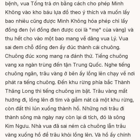
bệnh, vua Tống trả ơn bằng cách cho phép Minh
Không vào kho báu lựa đồ theo ý thích và muốn lấy
bao nhiêu cũng được Minh Không hóa phép chỉ lấy
đồng đen (vì đồng đen được coi là "mẹ" của vàng) và
thu hết cho vào một bao mang về dâng vua Lý. Vua
sai đem chỗ đồng đen ấy đúc thành cái chuông.
Chuông đúc xong mang ra đánh thử. Tiếng chuông
vang xa ngàn trùng đến tận Trung Quốc. Nghe tiếng
chuông ngân, trâu vàng ở bên ấy lồng lên chạy về nơi
phát ra tiếng chuông. Đến khu rừng phía bắc Thành
Thăng Long thì tiếng chuông im bặt. Trâu vàng mất
hướng đi, lồng lên đi tìm và giẫm nát cả một khu rừng,
còn đất thì lún xuống thành hồ. Những nơi trâu đi
thành sông mà ngày nay còn lại di tích, đó là sông
Kim Ngưu. Nhà vua đã sai ném cả chuông lẫn trâu
vàng xuống hồ để trâu khỏi lồng lên. Và hồ ấy chính