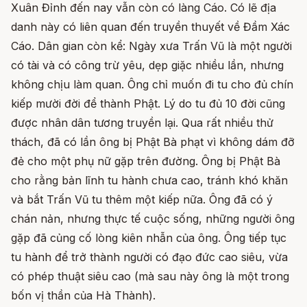
Xuân Đỉnh đến nay vẫn còn có làng Cáo. Có lẽ địa
danh này có liên quan đến truyền thuyết về Đầm Xác
Cáo. Dân gian còn kể: Ngày xưa Trấn Vũ là một người
có tài và có công trừ yêu, dẹp giặc nhiều lần, nhưng
không chịu làm quan. Ông chỉ muốn đi tu cho đủ chín
kiếp mười đời để thành Phật. Lý do tu đủ 10 đời cũng
được nhân dân tương truyền lại. Qua rất nhiều thử
thách, đã có lần ông bị Phật Bà phạt vì không dám đỡ
đẻ cho một phụ nữ gặp trên đường. Ông bị Phật Bà
cho rằng bản lĩnh tu hành chưa cao, tránh khó khăn
và bắt Trấn Vũ tu thêm một kiếp nữa. Ông đã có ý
chán nản, nhưng thực tế cuộc sống, những người ông
gặp đã củng cố lòng kiên nhẫn của ông. Ông tiếp tục
tu hành để trở thành người có đạo đức cao siêu, vừa
có phép thuật siêu cao (mà sau này ông là một trong
bốn vị thần của Hà Thành).