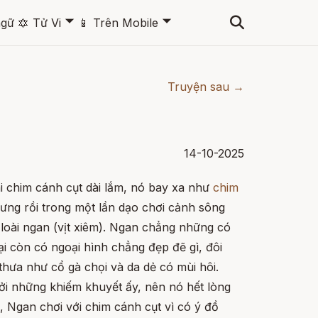
🞃
🞃
ngữ
🔯
Tử Vi
📱
Trên Mobile
Truyện sau →
14-10-2025
i chim cánh cụt dài lắm, nó bay xa như
chim
ưng rồi trong một lần dạo chơi cảnh sông
 loài ngan (vịt xiêm). Ngan chẳng những có
ại còn có ngoại hình chẳng đẹp đẽ gì, đôi
hưa như cổ gà chọi và da dẻ có mùi hôi.
i những khiếm khuyết ấy, nên nó hết lòng
 Ngan chơi với chim cánh cụt vì có ý đồ