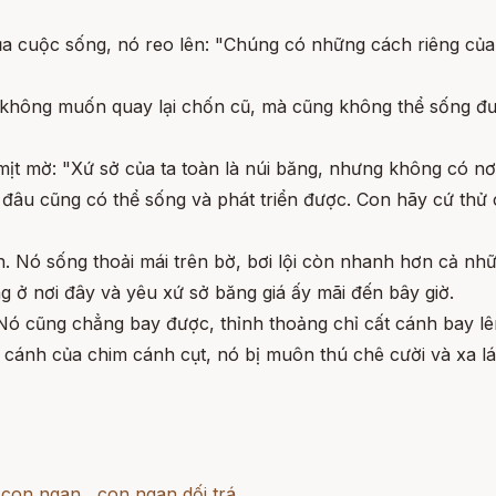
ủa cuộc sống, nó reo lên: "Chúng có những cách riêng của
 không muốn quay lại chốn cũ, mà cũng không thể sống đư
mịt mờ: "Xứ sở của ta toàn là núi băng, nhưng không có nơi
 đâu cũng có thể sống và phát triển được. Con hãy cứ thử 
. Nó sống thoải mái trên bờ, bơi lội còn nhanh hơn cả nhữ
g ở nơi đây và yêu xứ sở băng giá ấy mãi đến bây giờ.
Nó cũng chẳng bay được, thỉnh thoảng chỉ cất cánh bay lên
g cánh của chim cánh cụt, nó bị muôn thú chê cười và xa l
,
con ngan
,
con ngan dối trá