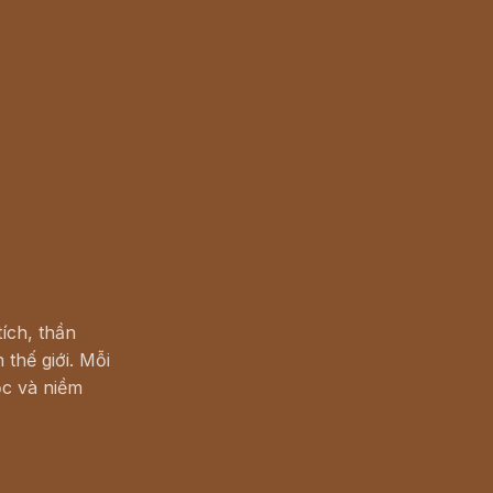
ích, thần
 thế giới. Mỗi
c và niềm