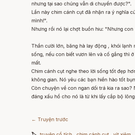
nhưng tại sao chúng vẫn di chuyển được?".
Lần này chim cánh cụt đã nhận ra ý nghĩa c
mình!".
Nhưng rồi nó lại chợt buồn hiu: "Nhưng con
Thần cười lớn, băng hà lay động , khói lạnh 
sống, nếu con biết vươn lên và cố gắng thì ở
mất.
Chim cánh cụt nghe theo lời sống tốt đẹp hơn
không gian. Nó yêu các bạn hiền hào tốt bụn
Còn chuyện về con ngan dối trá kia ra sao? 
đáng xấu hổ cho nó là từ khi lấy cắp bộ lôn
← Truyện trước
🏷
truyện cổ tích
,
chim cánh cụt
,
vịt xiêm