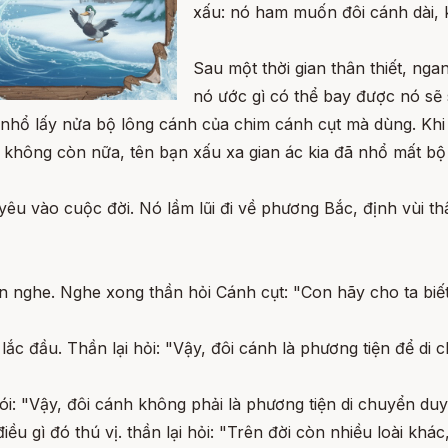
xấu: nó ham muốn đôi cánh dài, 
Sau một thời gian thân thiết, ngan
nó ước gì có thể bay được nó sẽ
 nhổ lấy nửa bộ lông cánh của chim cánh cụt mà dùng. Khi 
ó không còn nữa, tên bạn xấu xa gian ác kia đã nhổ mất bộ
êu vào cuộc đời. Nó lầm lũi đi về phương Bắc, định vùi th
n nghe. Nghe xong thần hỏi Cánh cụt: "Con hãy cho ta biết
lắc đầu. Thần lại hỏi: "Vậy, đôi cánh là phương tiện để d
ói: "Vậy, đôi cánh không phải là phương tiện di chuyển du
ều gì đó thú vị. thần lại hỏi: "Trên đời còn nhiều loài k