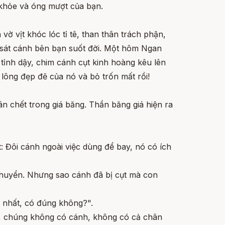
khỏe và óng mượt của bạn.
 vờ vịt khóc lóc tỉ tê, than thân trách phận,
 sát cánh bên bạn suốt đời. Một hôm Ngan
tỉnh dậy, chim cánh cụt kinh hoàng kêu lên
 lông đẹp đẽ của nó và bỏ trốn mất rồi!
ân chết trong giá băng. Thần băng giá hiện ra
: Đôi cánh ngoài việc dùng để bay, nó có ích
i chuyển. Nhưng sao cánh đã bị cụt mà con
y nhất, có đúng không?".
hác, chúng không có cánh, không có cả chân