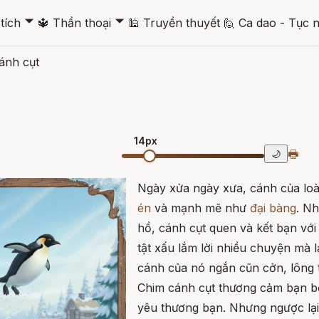
🞃
🞃
tích
🔱
Thần thoại
🕌
Truyền thuyết
🙋
Ca dao - Tục 
ánh cụt
14px
🖶
🌙
Ngày xửa ngày xưa, cánh của loà
én
và mạnh mẽ như
đại bàng
. Nh
hồ, cánh cụt quen và kết bạn với
tật xấu lắm lời nhiều chuyện mà l
cánh của nó ngắn cũn cởn, lông t
Chim cánh cụt thương cảm bạn bở
yêu thương bạn. Nhưng ngược lại,