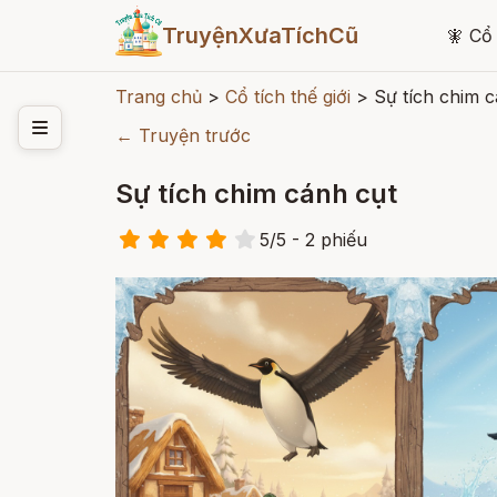
TruyệnXưaTíchCũ
🧚
Cổ 
Trang chủ
>
Cổ tích thế giới
>
Sự tích chim c
← Truyện trước
Sự tích chim cánh cụt
5
/
5
- 2
phiếu