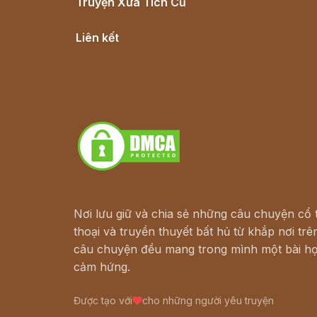
Truyện Xưa Tích Cũ
Cổ tích Việt Nam
Liên kết
Lịch vạn niên
Hà Nội cũ - Món ngon Hà Nội
Truyện kiếm hiệp - Ngôn tình
Download - Tải Miễn Phí
Nơi lưu giữ và chia sẻ những câu chuyện cổ t
thoại và truyền thuyết bất hủ từ khắp nơi trên
câu chuyện đều mang trong mình một bài họ
cảm hứng.
Được tạo với
cho những người yêu truyện