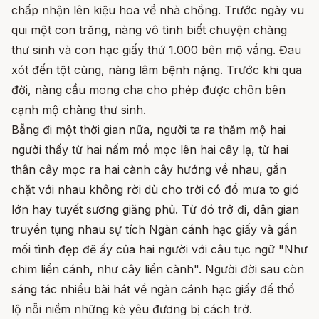
chấp nhận lên kiệu hoa về nhà chồng. Trước ngày vu
qui một con trăng, nàng vô tình biết chuyện chàng
thư sinh và con hạc giấy thứ 1.000 bên mộ vắng. Đau
xót đến tột cùng, nàng lâm bệnh nặng. Trước khi qua
đời, nàng cầu mong cha cho phép được chôn bên
cạnh mộ chàng thư sinh.
Bẵng đi một thời gian nữa, người ta ra thăm mộ hai
người thấy từ hai nấm mồ mọc lên hai cây lạ, từ hai
thân cây mọc ra hai cành cây hướng về nhau, gắn
chặt với nhau không rời dù cho trời có đổ mưa to gió
lớn hay tuyết sương giăng phủ. Từ đó trở đi, dân gian
truyền tụng nhau sự tích Ngàn cánh hạc giấy và gắn
mối tình đẹp đẽ ấy của hai người với câu tục ngữ "Như
chim liền cánh, như cây liền cành". Người đời sau còn
sáng tác nhiều bài hát về ngàn cánh hạc giấy để thổ
lộ nỗi niềm những kẻ yêu đương bị cách trở.