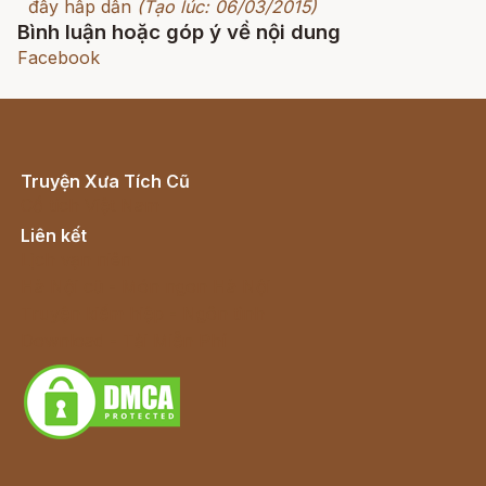
đầy hấp dẫn
(Tạo lúc: 06/03/2015)
Bình luận hoặc góp ý về nội dung
Facebook
Truyện Xưa Tích Cũ
Cổ tích Việt Nam
Liên kết
Lịch vạn niên
Hà Nội cũ - Món ngon Hà Nội
Truyện kiếm hiệp - Ngôn tình
Download - Tải Miễn Phí