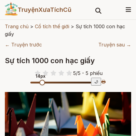
TruyệnXưaTíchCũ
Trang chủ
>
Cổ tích thế giới
>
Sự tích 1000 con hạc
giấy
← Truyện trước
Truyện sau →
Sự tích 1000 con hạc giấy
5
/
5
- 5
phiếu
14px
🖶
🌙