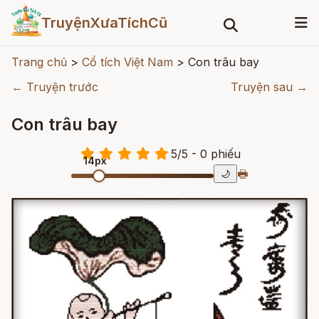
TruyệnXưaTíchCũ
Trang chủ
>
Cổ tích Việt Nam
>
Con trâu bay
← Truyện trước
Truyện sau →
Con trâu bay
5
/
5
- 0
phiếu
14px
🖶
🌙