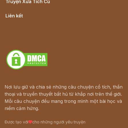
Truyện Xưa Tích Cũ
Cổ tích Việt Nam
Liên kết
Lịch vạn niên
Hà Nội cũ - Món ngon Hà Nội
Truyện kiếm hiệp - Ngôn tình
Download - Tải Miễn Phí
Nơi lưu giữ và chia sẻ những câu chuyện cổ tích, thần
thoại và truyền thuyết bất hủ từ khắp nơi trên thế giới.
Mỗi câu chuyện đều mang trong mình một bài học và
niềm cảm hứng.
Được tạo với
cho những người yêu truyện