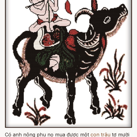
Có anh nông phu nọ mua được một
con trâu
tơ mười