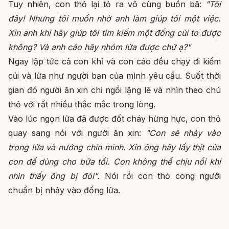
Tuy nhiên, con thỏ lại tỏ ra vô cùng buồn bã:
"Tôi
đây! Nhưng tôi muốn nhờ anh làm giúp tôi một việc.
Xin anh khỉ hãy giúp tôi tìm kiếm một đống củi to được
không? Và anh cáo hãy nhóm lửa được chứ ạ?"
Ngay lập tức cả con khỉ và con cáo đều chạy đi kiếm
củi và lửa như người bạn của mình yêu cầu. Suốt thời
gian đó người ăn xin chỉ ngồi lặng lẽ và nhìn theo chú
thỏ với rất nhiều thắc mắc trong lòng.
Vào lúc ngọn lửa đã được đốt cháy hừng hực, con thỏ
quay sang nói với người ăn xin:
"Con sẽ nhảy vào
trong lửa và nướng chín mình. Xin ông hãy lấy thịt của
con để dùng cho bữa tối. Con không thể chịu nổi khi
nhìn thấy ông bị đói".
Nói rồi con thỏ cong người
chuẩn bị nhảy vào đống lửa.