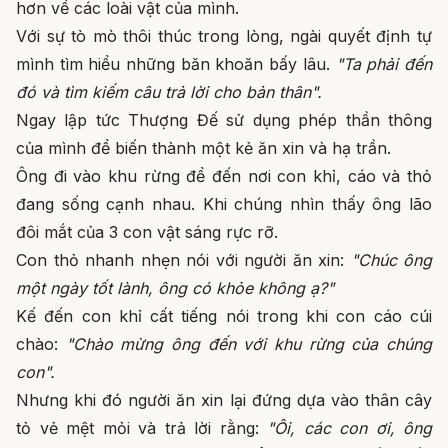
hơn về các loài vật của mình.
Với sự tò mò thôi thúc trong lòng, ngài quyết định tự
mình tìm hiểu những băn khoăn bấy lâu.
"Ta phải đến
đó và tìm kiếm câu trả lời cho bản thân".
Ngay lập tức Thượng Đế sử dụng phép thần thông
của mình để biến thành một kẻ ăn xin và hạ trần.
Ông đi vào khu rừng để đến nơi con khỉ, cáo và thỏ
đang sống cạnh nhau. Khi chúng nhìn thấy ông lão
đôi mắt của 3 con vật sáng rực rỡ.
Con thỏ nhanh nhẹn nói với người ăn xin:
"Chúc ông
một ngày tốt lành, ông có khỏe không ạ?"
Kế đến con khỉ cất tiếng nói trong khi con cáo cúi
chào:
"Chào mừng ông đến với khu rừng của chúng
con".
Nhưng khi đó người ăn xin lại đứng dựa vào thân cây
tỏ vẻ mệt mỏi và trả lời rằng:
"Ôi, các con ơi, ông