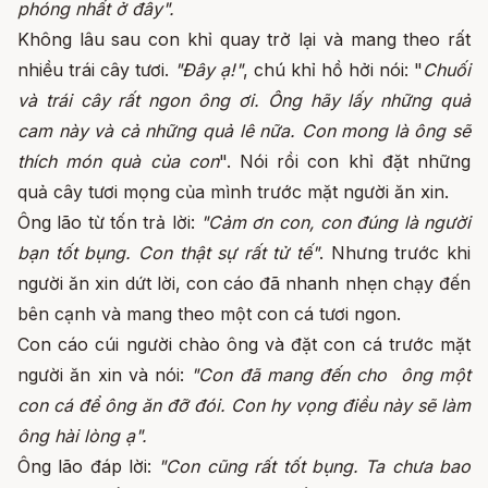
phóng nhất ở đây".
Không lâu sau con khỉ quay trở lại và mang theo rất
nhiều trái cây tươi.
"Đây ạ!"
, chú khỉ hồ hởi nói: "
Chuối
và trái cây rất ngon ông ơi. Ông hãy lấy những quả
cam này và cả những quả lê nữa. Con mong là ông sẽ
thích món quà của con
". Nói rồi con khỉ đặt những
quả cây tươi mọng của mình trước mặt người ăn xin.
Ông lão từ tốn trả lời:
"Cảm ơn con, con đúng là người
bạn tốt bụng. Con thật sự rất tử tế"
. Nhưng trước khi
người ăn xin dứt lời, con cáo đã nhanh nhẹn chạy đến
bên cạnh và mang theo một con cá tươi ngon.
Con cáo cúi người chào ông và đặt con cá trước mặt
người ăn xin và nói:
"Con đã mang đến cho ông một
con cá để ông ăn đỡ đói. Con hy vọng điều này sẽ làm
ông hài lòng ạ".
Ông lão đáp lời:
"Con cũng rất tốt bụng. Ta chưa bao