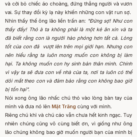
và cởi bỏ chiếc áo choàng, đứng thẳng người và vươn
vai. Sự thay đổi kỳ lạ này khiến những con vật run sợ.
Nhìn thấy thế ông lão liền trấn an:
"Đừng sợ! Như con
thấy đấy! Thỏ à ta không phải là một kẻ ăn xin và ta
đã biết rằng con là người hào phóng hơn tất cả. Lòng
tốt của con đã vượt lên trên mọi giới hạn. Nhưng con
nên hiểu rằng ta luôn mong muốn con không bị làm
hại. Ta không muốn con hy sinh bản thân mình. Chính
vì vậy ta sẽ đưa con về nhà của ta, nơi ta luôn có thể
dõi mắt theo con và đảm bảo rằng con không bao giờ
bị tổn hại".
Nói xong ông lão nhấc chú thỏ vào lòng bàn tay của
mình và đưa nó lên
Mặt Trăng
cùng với mình.
Riêng chú khỉ và chú cáo vẫn chưa hết kinh ngạc. Tuy
nhiên chúng cũng vô cùng biết ơn, vì giống như ông
lão chúng không bao giờ muốn người bạn của mình bị