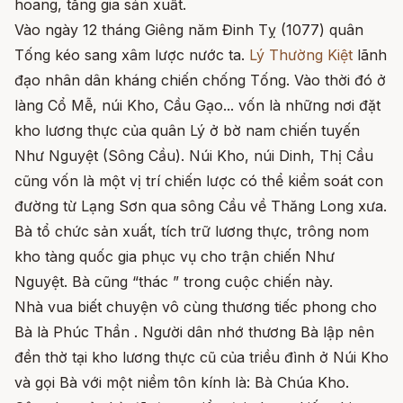
hoang, tăng gia sản xuất.
Vào ngày 12 tháng Giêng năm Đinh Tỵ (1077) quân
Tống kéo sang xâm lược nước ta.
Lý Thường Kiệt
lãnh
đạo nhân dân kháng chiến chống Tống. Vào thời đó ở
làng Cổ Mễ, núi Kho, Cầu Gạo... vốn là những nơi đặt
kho lương thực của quân Lý ở bờ nam chiến tuyến
Như Nguyệt (Sông Cầu). Núi Kho, núi Dinh, Thị Cầu
cũng vốn là một vị trí chiến lược có thể kiểm soát con
đường từ Lạng Sơn qua sông Cầu về Thăng Long xưa.
Bà tổ chức sản xuất, tích trữ lương thực, trông nom
kho tàng quốc gia phục vụ cho trận chiến Như
Nguyệt. Bà cũng “thác ” trong cuộc chiến này.
Nhà vua biết chuyện vô cùng thương tiếc phong cho
Bà là Phúc Thần . Người dân nhớ thương Bà lập nên
đền thờ tại kho lương thực cũ của triều đình ở Núi Kho
và gọi Bà với một niềm tôn kính là: Bà Chúa Kho.