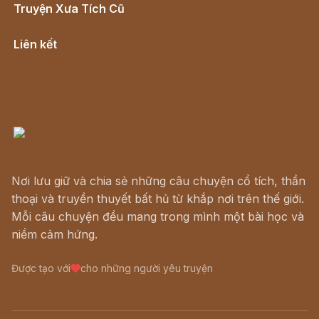
Truyện Xưa Tích Cũ
Cổ tích Việt Nam
Liên kết
Lịch vạn niên
Hà Nội cũ - Món ngon Hà Nội
Truyện kiếm hiệp - Ngôn tình
Download - Tải Miễn Phí
Nơi lưu giữ và chia sẻ những câu chuyện cổ tích, thần
thoại và truyền thuyết bất hủ từ khắp nơi trên thế giới.
Mỗi câu chuyện đều mang trong mình một bài học và
niềm cảm hứng.
Được tạo với
cho những người yêu truyện