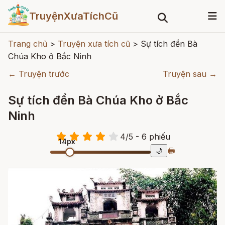
TruyệnXưaTíchCũ
Trang chủ
>
Truyện xưa tích cũ
>
Sự tích đền Bà
Chúa Kho ở Bắc Ninh
← Truyện trước
Truyện sau →
Sự tích đền Bà Chúa Kho ở Bắc
Ninh
4
/
5
- 6
phiếu
14px
🖶
🌙