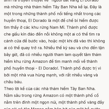
mà những nhà thám hiểm Tây Ban Nha kể lại. Đây là
một trong những thành phố nổi tiếng nhất trong các
huyền thoại, El Dorado là một đế chế bí hiểm được
tìm thấy ở các khu rừng Nam Mĩ. Thành phố được
che giấu kín đáo đến nỗi không một ai có thể tìm ra
cánh cửa để bước vào, hoặc một khi đã vào thì không
ai có thể quay trở ra. Nhiều thế kỷ sau và cho đến tận
bây giờ, đã có nhiều người tham lam quyết tâm thám
hiểm khu rừng Amazon để tìm manh mối về thành
phố huyền thoại - El Dorado!. Thành phố được trị vì
bởi một nhà vua hùng mạnh, với rất nhiều vàng và
châu báu.
Theo lời kể của các nhà thám hiểm Tây Ban Nha.
Nằm sâu trong rừng Amazon có một thành phố cổ
nằm trên đỉnh một ngọn núi, một thành phố vàng đầy
của cải có tên Manoa nằm bên bờ của một hồ nước