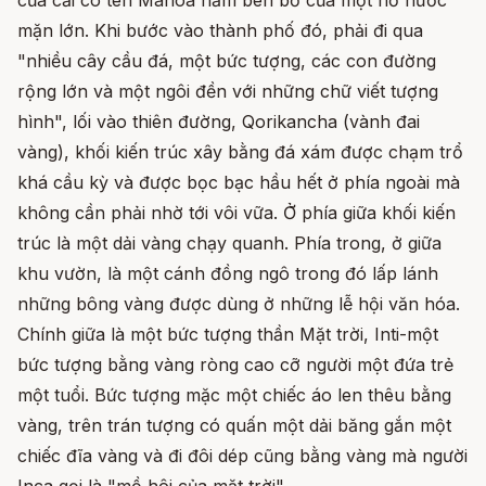
mặn lớn. Khi bước vào thành phố đó, phải đi qua
"nhiều cây cầu đá, một bức tượng, các con đường
rộng lớn và một ngôi đền với những chữ viết tượng
hình", lối vào thiên đường, Qorikancha (vành đai
vàng), khối kiến trúc xây bằng đá xám được chạm trổ
khá cầu kỳ và được bọc bạc hầu hết ở phía ngoài mà
không cần phải nhờ tới vôi vữa. Ở phía giữa khối kiến
trúc là một dải vàng chạy quanh. Phía trong, ở giữa
khu vườn, là một cánh đồng ngô trong đó lấp lánh
những bông vàng được dùng ở những lễ hội văn hóa.
Chính giữa là một bức tượng thần Mặt trời, Inti-một
bức tượng bằng vàng ròng cao cỡ người một đứa trẻ
một tuổi. Bức tượng mặc một chiếc áo len thêu bằng
vàng, trên trán tượng có quấn một dải băng gắn một
chiếc đĩa vàng và đi đôi dép cũng bằng vàng mà người
Inca gọi là "mồ hôi của mặt trời".