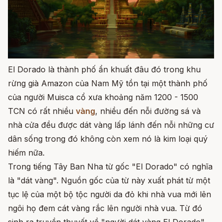
El Dorado là thành phố ẩn khuất đâu đó trong khu
rừng già Amazon của Nam Mỹ tồn tại một thành phố
của người Muisca cổ xưa khoảng năm 1200 - 1500
TCN có rất nhiều
vàng
, nhiều đến nỗi đường sá và
nhà cửa đều được dát vàng lấp lánh đến nỗi những cư
dân sống trong đó không còn xem nó là kim loại quý
hiếm nữa.
Trong tiếng Tây Ban Nha từ gốc "El Dorado" có nghĩa
là "dát vàng". Nguồn gốc của từ này xuất phát từ một
tục lệ của một bộ tộc người da đỏ khi nhà vua mới lên
ngôi họ đem cát vàng rắc lên người nhà vua. Từ đó
sinh ra truyền thuyết về "người dát vàng El Dorado"