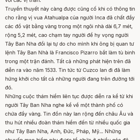
Truyền thuyết này càng được cũng cố khi có thông tin
cho rằng vị vua Atahualpa của người Inca đã chất đầy
các đồ vật bằng vàng trong một ngôi nhà dài 6,7 mét,
rộng 5,2 mét, cao chạm tay người để hy vọng người
Tây Ban Nha đổi lại tự do cho mình khi ông bị quan tư
lệnh Tây Ban Nhà là Francisco Pizarro bắt làm tù binh
trong một trận đánh. Tất cả những phát hiện trên đã
diễn ra vào năm 1533. Tin tức từ Cuzco lan đi đã làm
hứng khởi cho tất cả những người đang trên đường tới
đó.
Những cuộc thám hiểm liên tục được diễn ra kể từ khi
người Tây Ban Nha nghe kể về một thành phố có
chứa đầy vàng. Tin đồn này lan rộng đến châu Âu và
thu hút nhiều đoàn thám hiểm đến từ nhiều quốc gia
như Tây Ban Nha, Anh, Đức, Pháp, Mỹ... Những
chuyến mạo hiểm này được tổ chức ở nhiều góc độ,