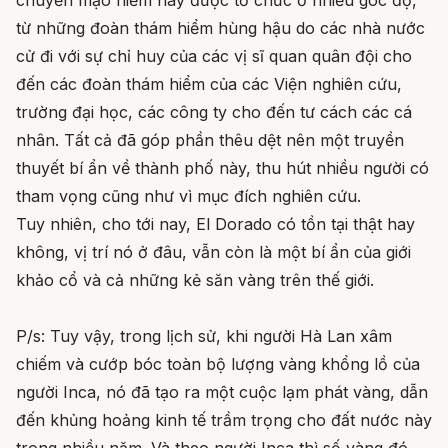
từ những đoàn thám hiểm hùng hậu do các nhà nước
cử đi với sự chỉ huy của các vị sĩ quan quân đội cho
đến các đoàn thám hiểm của các Viện nghiên cứu,
trường đại học, các công ty cho đến tư cách các cá
nhân. Tất cả đã góp phần thêu dệt nên một truyền
thuyết bí ẩn về thành phố này, thu hút nhiều người có
tham vọng cũng như vì mục đích nghiên cứu.
Tuy nhiên, cho tới nay, El Dorado có tồn tại thật hay
không, vị trí nó ở đâu, vẫn còn là một bí ẩn của giới
khảo cổ và cả những kẻ săn vàng trên thế giới.
P/s: Tuy vậy, trong lịch sử, khi người Hà Lan xâm
chiếm và cướp bóc toàn bộ lượng vàng khổng lồ của
người Inca, nó đã tạo ra một cuộc lạm phát vàng, dẫn
đến khủng hoảng kinh tế trầm trọng cho đất nước này
trong nhiều năm. Và theo người Inca thì số vàng đó