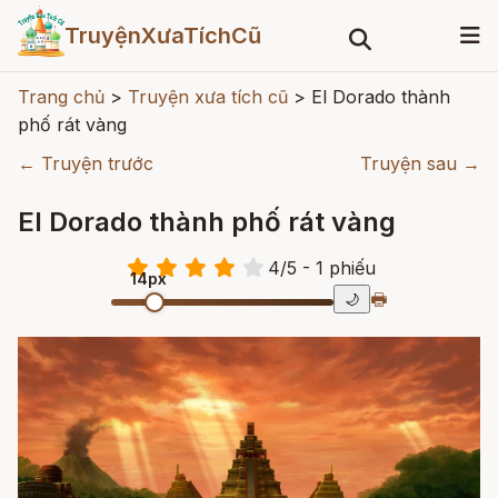
TruyệnXưaTíchCũ
Trang chủ
>
Truyện xưa tích cũ
>
El Dorado thành
phố rát vàng
← Truyện trước
Truyện sau →
El Dorado thành phố rát vàng
4
/
5
- 1
phiếu
14px
🖶
🌙