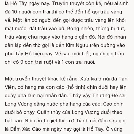
là Hồ Tây ngày nay. Truyền thuyết còn kể, nếu ai sinh
đủ 10 người con trai thì có thể đến hồ gọi trâu vàng
về. Một lần có người đến gọi được trâu vàng lên khỏi
mặt nước, dắt trâu vào bờ. Bỗng nhiên, thừng bị đứt,
trâu vàng chui ngay vào hang ở gần đó. Nơi đó nhân
dân lập đền thờ gọi là đền Kim Ngưu trên đường vào
phủ Tây Hồ hiện nay. Về sau mới biết, người gọi trâu
chỉ có 9 con trai ruột và 1 con trai nuôi.
Một truyền thuyết khác kể rằng. Xưa kia ở núi đá Tản
Viên, có hang mà con cáo (hồ tinh) chín đuôi hay lên
quậy phá làm hại nhân dân. Thấy vậy Thượng Đế sai
Long Vương dâng nước phá hang của cáo. Cáo chín
đuôi bỏ chạy. Quân thủy của Long Vương đuổi theo
bắt cáo. Nơi cáo bị giết thịt trở thành cái đầm sâu gọi
là Đầm Xác Cáo mà ngày nay gọi là Hồ Tây. Ở vùng