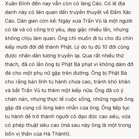
Xuân Đỉnh đến nay vẫn còn có làng Cáo. Có lẽ địa
danh này có liên quan đến truyền thuyết về Đầm Xác
Cáo. Dân gian còn kể: Ngày xưa Trấn Vũ là một người
có tài và có công trừ yêu, dẹp giặc nhiều lần, nhưng
không chịu làm quan. Ông chỉ muốn đi tu cho đủ chín
kiếp mười đời để thành Phật. Lý do tu đủ 10 đời cũng
được nhân dân tương truyền lại. Qua rất nhiều thử
thách, đã có lần ông bị Phật Bà phạt vì không dám đỡ
đẻ cho một phụ nữ gặp trên đường. Ông bị Phật Bà
cho rằng bản lĩnh tu hành chưa cao, tránh khó khăn
và bắt Trấn Vũ tu thêm một kiếp nữa. Ông đã có ý
chán nản, nhưng thực tế cuộc sống, những người ông
gặp đã củng cố lòng kiên nhẫn của ông. Ông tiếp tục
tu hành để trở thành người có đạo đức cao siêu, vừa
có phép thuật siêu cao (mà sau này ông là một trong
bốn vị thần của Hà Thành).