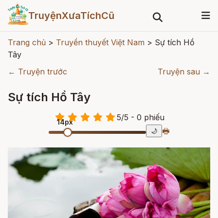
TruyệnXưaTíchCũ
Trang chủ
>
Truyền thuyết Việt Nam
>
Sự tích Hồ
Tây
← Truyện trước
Truyện sau →
Sự tích Hồ Tây
5
/
5
- 0
phiếu
14px
🖶
🌙