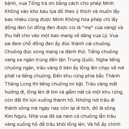
bệnh, vua Tống trả ơn bằng cách cho phép Minh
Không vào kho báu lựa đồ theo ý thích và muốn lấy
bao nhiêu cũng được Minh Không hóa phép chỉ lấy
đồng đen (vì đồng đen được coi là "mẹ" của vàng) và
thu hết cho vào một bao mang về dâng vua Lý. Vua
sai đem chỗ đồng đen ấy đúc thành cái chuông.
Chuông đúc xong mang ra đánh thử. Tiếng chuông
vang xa ngàn trùng đến tận Trung Quốc. Nghe tiếng
chuông ngân, trâu vàng ở bên ấy lồng lên chạy về nơi
phát ra tiếng chuông. Đến khu rừng phía bắc Thành
Thăng Long thì tiếng chuông im bặt. Trâu vàng mất
hướng đi, lồng lên đi tìm và giẫm nát cả một khu rừng,
còn đất thì lún xuống thành hồ. Những nơi trâu đi
thành sông mà ngày nay còn lại di tích, đó là sông
Kim Ngưu. Nhà vua đã sai ném cả chuông lẫn trâu
vàng xuống hồ để trâu khỏi lồng lên. Và hồ ấy chính