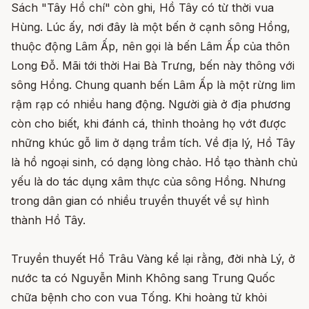
Sách "Tây Hồ chí" còn ghi, Hồ Tây có từ thời vua
Hùng. Lúc ấy, nơi đây là một bến ở cạnh sông Hồng,
thuộc động Lâm Ấp, nên gọi là bến Lâm Ấp của thôn
Long Đỗ. Mãi tới thời Hai Bà Trưng, bến này thông với
sông Hồng. Chung quanh bến Lâm Ấp là một rừng lim
rậm rạp có nhiều hang động. Người già ở địa phương
còn cho biết, khi đánh cá, thỉnh thoảng họ vớt được
những khúc gỗ lim ở dạng trầm tích. Về địa lý, Hồ Tây
là hồ ngoại sinh, có dạng lòng chảo. Hồ tạo thành chủ
yếu là do tác dụng xâm thực của sông Hồng. Nhưng
trong dân gian có nhiều truyền thuyết về sự hình
thành Hồ Tây.
Truyền thuyết Hồ Trâu Vàng kể lại rằng, đời nhà Lý, ở
nước ta có Nguyễn Minh Không sang Trung Quốc
chữa bệnh cho con vua Tống. Khi hoàng tử khỏi