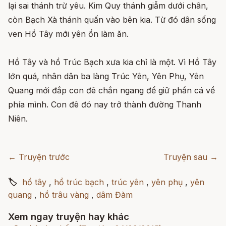
lại sai thánh trừ yêu. Kim Quy thánh giẫm dưới chân,
còn Bạch Xà thánh quấn vào bên kia. Từ đó dân sống
ven Hồ Tây mới yên ổn làm ăn.
Hồ Tây và hồ Trúc Bạch xưa kia chỉ là một. Vì Hồ Tây
lớn quá, nhân dân ba làng Trúc Yên, Yên Phụ, Yên
Quang mới đắp con đê chắn ngang để giữ phần cá về
phía mình. Con đê đó nay trở thành đường Thanh
Niên.
← Truyện trước
Truyện sau →
🏷
hồ tây
,
hồ trúc bạch
,
trúc yên
,
yên phụ
,
yên
quang
,
hồ trâu vàng
,
dâm Đàm
Xem ngay truyện hay khác