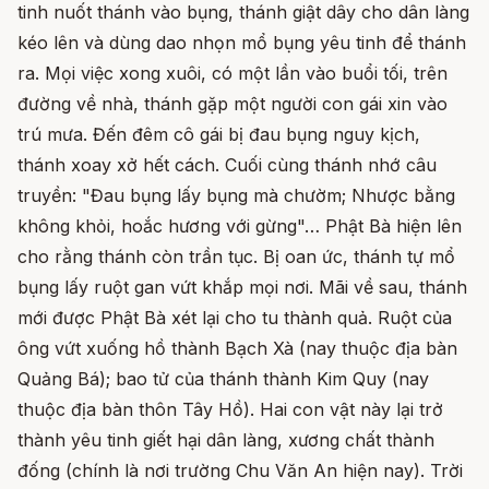
tinh nuốt thánh vào bụng, thánh giật dây cho dân làng
kéo lên và dùng dao nhọn mổ bụng yêu tinh để thánh
ra. Mọi việc xong xuôi, có một lần vào buổi tối, trên
đường về nhà, thánh gặp một người con gái xin vào
trú mưa. Đến đêm cô gái bị đau bụng nguy kịch,
thánh xoay xở hết cách. Cuối cùng thánh nhớ câu
truyền: "Đau bụng lấy bụng mà chườm; Nhược bằng
không khỏi, hoắc hương với gừng"… Phật Bà hiện lên
cho rằng thánh còn trần tục. Bị oan ức, thánh tự mổ
bụng lấy ruột gan vứt khắp mọi nơi. Mãi về sau, thánh
mới được Phật Bà xét lại cho tu thành quả. Ruột của
ông vứt xuống hồ thành Bạch Xà (nay thuộc địa bàn
Quảng Bá); bao tử của thánh thành Kim Quy (nay
thuộc địa bàn thôn Tây Hồ). Hai con vật này lại trở
thành yêu tinh giết hại dân làng, xương chất thành
đống (chính là nơi trường Chu Văn An hiện nay). Trời