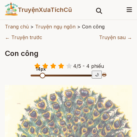
TruyệnXưaTíchCũ
Trang chủ
>
Truyện ngụ ngôn
>
Con công
← Truyện trước
Truyện sau →
Con công
4
/
5
- 4
phiếu
14px
🖶
🌙