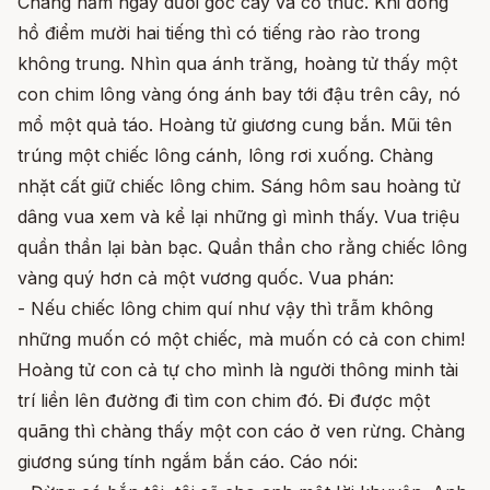
Chàng nằm ngay dưới gốc cây và cố thức. Khi đồng
hồ điểm mười hai tiếng thì có tiếng rào rào trong
không trung. Nhìn qua ánh trăng, hoàng tử thấy một
con chim lông vàng óng ánh bay tới đậu trên cây, nó
mổ một quả táo. Hoàng tử giương cung bắn. Mũi tên
trúng một chiếc lông cánh, lông rơi xuống. Chàng
nhặt cất giữ chiếc lông chim. Sáng hôm sau hoàng tử
dâng vua xem và kể lại những gì mình thấy. Vua triệu
quần thần lại bàn bạc. Quần thần cho rằng chiếc lông
vàng quý hơn cả một vương quốc. Vua phán:
- Nếu chiếc lông chim quí như vậy thì trẫm không
những muốn có một chiếc, mà muốn có cả con chim!
Hoàng tử con cả tự cho mình là người thông minh tài
trí liền lên đường đi tìm con chim đó. Đi được một
quãng thì chàng thấy một con cáo ở ven rừng. Chàng
giương súng tính ngắm bắn cáo. Cáo nói: