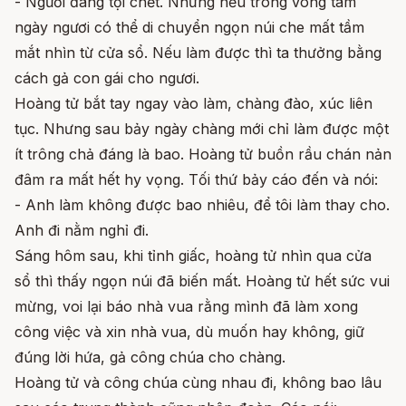
- Ngươi đáng tội chết. Nhưng nếu trong vòng tám
ngày ngươi có thể di chuyển ngọn núi che mất tầm
mắt nhìn từ cửa sổ. Nếu làm được thì ta thưởng bằng
cách gả con gái cho ngươi.
Hoàng tử bắt tay ngay vào làm, chàng đào, xúc liên
tục. Nhưng sau bảy ngày chàng mới chỉ làm được một
ít trông chả đáng là bao. Hoàng tử buồn rầu chán nản
đâm ra mất hết hy vọng. Tối thứ bảy cáo đến và nói:
- Anh làm không được bao nhiêu, để tôi làm thay cho.
Anh đi nằm nghỉ đi.
Sáng hôm sau, khi tỉnh giấc, hoàng tử nhìn qua cửa
sổ thì thấy ngọn núi đã biến mất. Hoàng tử hết sức vui
mừng, voi lại báo nhà vua rằng mình đã làm xong
công việc và xin nhà vua, dù muốn hay không, giữ
đúng lời hứa, gả công chúa cho chàng.
Hoàng tử và công chúa cùng nhau đi, không bao lâu