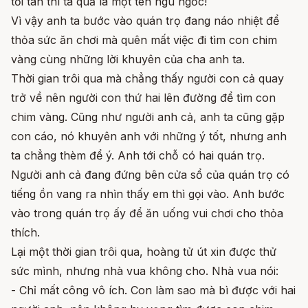
tồi tàn thì ta quả là một tên ngu ngốc!
Vì vậy anh ta bước vào quán trọ đang náo nhiệt để
thỏa sức ăn chơi mà quên mất việc đi tìm con chim
vàng cùng những lời khuyên của cha anh ta.
Thời gian trôi qua mà chẳng thấy người con cả quay
trở về nên người con thứ hai lên đường để tìm con
chim vàng. Cũng như người anh cả, anh ta cũng gặp
con cáo, nó khuyên anh với những ý tốt, nhưng anh
ta chẳng thèm để ý. Anh tới chỗ có hai quán trọ.
Người anh cả đang đứng bên cửa sổ của quán trọ có
tiếng ồn vang ra nhìn thấy em thì gọi vào. Anh bước
vào trong quán trọ ấy để ăn uống vui chơi cho thỏa
thích.
Lại một thời gian trôi qua, hoàng tử út xin được thử
sức mình, nhưng nhà vua không cho. Nhà vua nói:
- Chỉ mất công vô ích. Con làm sao mà bì được với hai