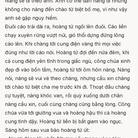
Nàng sẽ đi theo anh. Anh có thể dẫn nàng đi nhưng
không cho nàng đến chào từ biệt bố mẹ, vì như vậy
anh sẽ gặp nguy hiểm.
Đuôi cáo trải dài ra, hoàng tử ngồi lên đuôi. Cáo liền
chạy xuyên rừng vượt núi, gió thổi dựng đứng lông
cáo lên. Khi chàng tới cung điện vàng thì mọi việc
đúng như lời cáo nói. Hoàng tử đợi đến nửa đêm, khi
cả cung điện yên tĩnh trong giấc ngủ, công chúa xinh
đẹp đi vào bồn tắm, hoàng tử tới ôm hôn nàng. Nàng
nói, nàng sẽ vui vẻ theo chàng, nhưng cầu xin chàng
tới chào từ biệt cha mẹ trước khi đi. Thoạt đầu chàng
cự tuyệt, nàng khóc van, rồi quỳ xuống dưới chân
nàng cầu xin, cuối cùng chàng cũng bằng lòng. Công
chúa vừa tới giường vua và hoàng hậu thì cả hoàng
cung tỉnh dậy. Hoàng tử liền bị bắt giam vào ngục.
Sáng hôm sau vua bảo hoàng tử út: