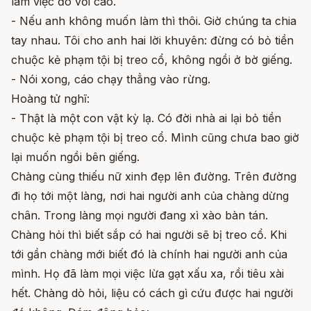
làm việc đó với cáo.
- Nếu anh không muốn làm thì thôi. Giờ chúng ta chia
tay nhau. Tôi cho anh hai lời khuyên: đừng có bỏ tiền
chuộc kẻ phạm tội bị treo cổ, không ngồi ở bờ giếng.
- Nói xong, cáo chạy thẳng vào rừng.
Hoàng tử nghĩ:
- Thật là một con vật kỳ lạ. Có đời nhà ai lại bỏ tiền
chuộc kẻ phạm tội bị treo cổ. Mình cũng chưa bao giờ
lại muốn ngồi bên giếng.
Chàng cùng thiếu nữ xinh đẹp lên đường. Trên đường
đi họ tới một làng, nơi hai người anh của chàng dừng
chân. Trong làng mọi người đang xì xào bàn tán.
Chàng hỏi thì biết sắp có hai người sẽ bị treo cổ. Khi
tới gần chàng mới biết đó là chính hai người anh của
mình. Họ đã làm mọi việc lừa gạt xấu xa, rồi tiêu xài
hết. Chàng dò hỏi, liệu có cách gì cứu được hai người