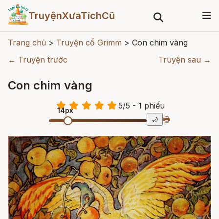
TruyệnXưaTíchCũ
Trang chủ
>
Truyện cổ Grimm
>
Con chim vàng
← Truyện trước
Truyện sau →
Con chim vàng
5
/
5
- 1
phiếu
14px
🖶
🌙