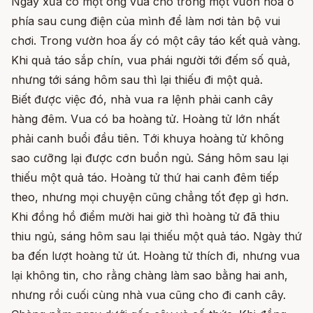
Ngày xưa có một ông vua cho trồng một vườn hoa ở
phía sau cung điện của mình để làm nơi tản bộ vui
chơi. Trong vườn hoa ấy có một cây táo kết quả vàng.
Khi quả táo sắp chín, vua phái người tới đếm số quả,
nhưng tới sáng hôm sau thì lại thiếu đi một quả.
Biết được việc đó, nhà vua ra lệnh phải canh cây
hàng đêm. Vua có ba hoàng tử. Hoàng tử lớn nhất
phải canh buổi đầu tiên. Tới khuya hoàng tử không
sao cưỡng lại được cơn buồn ngủ. Sáng hôm sau lại
thiếu một quả táo. Hoàng tử thứ hai canh đêm tiếp
theo, nhưng mọi chuyện cũng chẳng tốt đẹp gì hơn.
Khi đồng hồ điểm mười hai giờ thì hoàng tử đã thiu
thiu ngủ, sáng hôm sau lại thiếu một quả táo. Ngày thứ
ba đến lượt hoàng tử út. Hoàng tử thích đi, nhưng vua
lại không tin, cho rằng chàng làm sao bằng hai anh,
nhưng rồi cuối cùng nhà vua cũng cho đi canh cây.