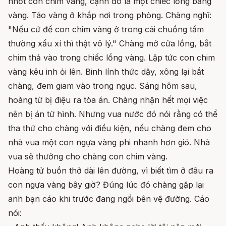
nhốt con chim vàng, cạnh đó là một chiếc lồng bằng
vàng. Táo vàng ở khắp nơi trong phòng. Chàng nghĩ:
"Nếu cứ để con chim vàng ở trong cái chuồng tầm
thường xấu xí thì thật vô lý." Chàng mở cửa lồng, bắt
chim thả vào trong chiếc lồng vàng. Lập tức con chim
vàng kêu inh ỏi lên. Binh lính thức dậy, xông lại bắt
chàng, đem giam vào trong ngục. Sáng hôm sau,
hoàng tử bị điệu ra tòa án. Chàng nhận hết mọi việc
nên bị án tử hình. Nhưng vua nước đó nói rằng có thể
tha thứ cho chàng với điều kiện, nếu chàng đem cho
nhà vua một con ngựa vàng phi nhanh hơn gió. Nhà
vua sẽ thưởng cho chàng con chim vàng.
Hoàng tử buồn thở dài lên đường, vì biết tìm ở đâu ra
con ngựa vàng bây giờ? Đúng lúc đó chàng gặp lại
anh bạn cáo khi trước đang ngồi bên vệ đường. Cáo
nói: