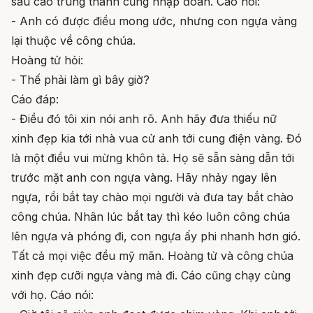
sau cáo trung thành cũng nhập đoàn. Cáo nói:
- Anh có được điều mong ước, nhưng con ngựa vàng
lại thuộc về công chúa.
Hoàng tử hỏi:
- Thế phải làm gì bây giờ?
Cáo đáp:
- Điều đó tôi xin nói anh rõ. Anh hãy đưa thiếu nữ
xinh đẹp kia tới nhà vua cử anh tới cung điện vàng. Đó
là một điều vui mừng khôn tả. Họ sẽ sẵn sàng dẫn tới
trước mặt anh con ngựa vàng. Hãy nhảy ngay lên
ngựa, rồi bắt tay chào mọi người và đưa tay bắt chào
công chúa. Nhân lúc bắt tay thì kéo luôn công chúa
lên ngựa và phóng đi, con ngựa ấy phi nhanh hơn gió.
Tất cả mọi việc đều mỹ mãn. Hoàng tử và công chúa
xinh đẹp cưỡi ngựa vàng mà đi. Cáo cũng chạy cùng
với họ. Cáo nói: