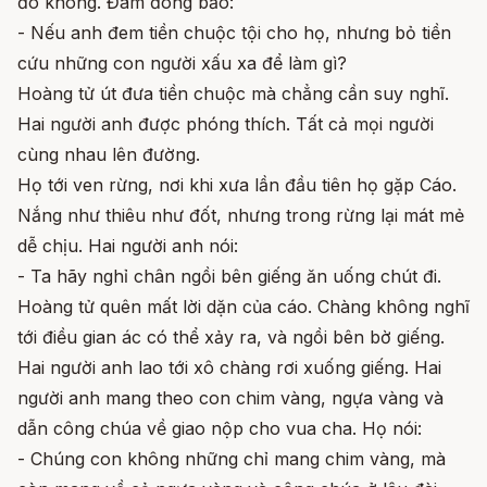
đó không. Đám đông bảo:
- Nếu anh đem tiền chuộc tội cho họ, nhưng bỏ tiền
cứu những con người xấu xa để làm gì?
Hoàng tử út đưa tiền chuộc mà chẳng cần suy nghĩ.
Hai người anh được phóng thích. Tất cả mọi người
cùng nhau lên đường.
Họ tới ven rừng, nơi khi xưa lần đầu tiên họ gặp Cáo.
Nắng như thiêu như đốt, nhưng trong rừng lại mát mẻ
dễ chịu. Hai người anh nói:
- Ta hãy nghỉ chân ngồi bên giếng ăn uống chút đi.
Hoàng tử quên mất lời dặn của cáo. Chàng không nghĩ
tới điều gian ác có thể xảy ra, và ngồi bên bờ giếng.
Hai người anh lao tới xô chàng rơi xuống giếng. Hai
người anh mang theo con chim vàng, ngựa vàng và
dẫn công chúa về giao nộp cho vua cha. Họ nói:
- Chúng con không những chỉ mang chim vàng, mà