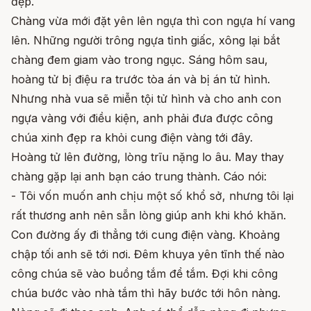
đẹp.
Chàng vừa mới đặt yên lên ngựa thì con ngựa hí vang
lên. Những người trông ngựa tỉnh giấc, xông lại bắt
chàng đem giam vào trong ngục. Sáng hôm sau,
hoàng tử bị điệu ra trước tòa án và bị án tử hình.
Nhưng nhà vua sẽ miễn tội tử hình và cho anh con
ngựa vàng với điều kiện, anh phải đưa được công
chúa xinh đẹp ra khỏi cung điện vàng tới đây.
Hoàng tử lên đường, lòng trĩu nặng lo âu. May thay
chàng gặp lại anh bạn cáo trung thành. Cáo nói:
- Tôi vốn muốn anh chịu một số khổ sở, nhưng tôi lại
rất thương anh nên sẵn lòng giúp anh khi khó khăn.
Con đường ấy đi thẳng tới cung điện vàng. Khoảng
chập tối anh sẽ tới nơi. Đêm khuya yên tĩnh thế nào
công chúa sẽ vào buồng tắm để tắm. Đợi khi công
chúa bước vào nhà tắm thì hãy bước tới hôn nàng.