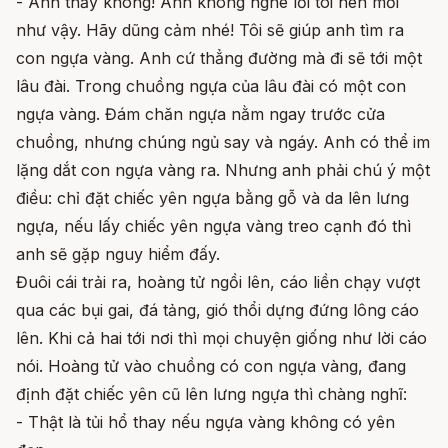
- Anh thấy không! Anh không nghe lời tôi nên mới
như vậy. Hãy dũng cảm nhé! Tôi sẽ giúp anh tìm ra
con ngựa vàng. Anh cứ thẳng đường mà đi sẽ tới một
lâu đài. Trong chuồng ngựa của lâu đài có một con
ngựa vàng. Đám chăn ngựa nằm ngay trước cửa
chuồng, nhưng chúng ngủ say và ngáy. Anh có thể im
lặng dắt con ngựa vàng ra. Nhưng anh phải chú ý một
điều: chỉ đặt chiếc yên ngựa bằng gỗ và da lên lưng
ngựa, nếu lấy chiếc yên ngựa vàng treo cạnh đó thì
anh sẽ gặp nguy hiểm đấy.
Đuôi cái trải ra, hoàng tử ngồi lên, cáo liền chạy vượt
qua các bụi gai, đá tảng, gió thổi dựng đứng lông cáo
lên. Khi cả hai tới nơi thì mọi chuyện giống như lời cáo
nói. Hoàng tử vào chuồng có con ngựa vàng, đang
định đặt chiếc yên cũ lên lưng ngựa thì chàng nghĩ:
- Thật là tủi hổ thay nếu ngựa vàng không có yên