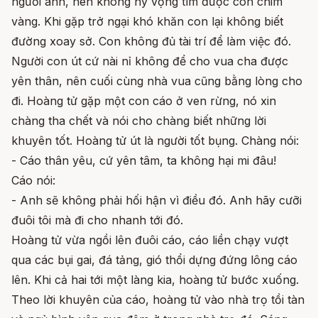
người anh, nên không hy vọng tìm được con chim
vàng. Khi gặp trở ngại khó khăn con lại không biết
đường xoay sở. Con không đủ tài trí để làm việc đó.
Người con út cứ nài nỉ không để cho vua cha được
yên thân, nên cuối cùng nhà vua cũng bằng lòng cho
đi. Hoàng tử gặp một con cáo ở ven rừng, nó xin
chàng tha chết và nói cho chàng biết những lời
khuyên tốt. Hoàng tử út là người tốt bụng. Chàng nói:
- Cáo thân yêu, cứ yên tâm, ta không hại mi đâu!
Cáo nói:
- Anh sẽ không phải hối hận vì điều đó. Anh hãy cưỡi
đuôi tôi mà đi cho nhanh tới đó.
Hoàng tử vừa ngồi lên đuôi cáo, cáo liền chạy vượt
qua các bụi gai, đá tảng, gió thổi dựng đứng lông cáo
lên. Khi cả hai tới một làng kia, hoàng tử bước xuống.
Theo lời khuyên của cáo, hoàng tử vào nhà trọ tồi tàn