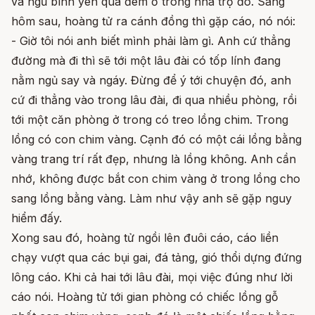
và ngủ bình yên qua đêm ở trong nhà trọ đó. Sáng
hôm sau, hoàng tử ra cánh đồng thì gặp cáo, nó nói:
- Giờ tôi nói anh biết mình phải làm gì. Anh cứ thẳng
đường mà đi thì sẽ tới một lâu đài có tốp lính đang
nằm ngủ say và ngáy. Đừng để ý tới chuyện đó, anh
cứ đi thẳng vào trong lâu đài, đi qua nhiều phòng, rồi
tới một căn phòng ở trong có treo lồng chim. Trong
lồng có con chim vàng. Cạnh đó có một cái lồng bằng
vàng trang trí rất đẹp, nhưng là lồng không. Anh cần
nhớ, không được bắt con chim vàng ở trong lồng cho
sang lồng bằng vàng. Làm như vậy anh sẽ gặp nguy
hiểm đấy.
Xong sau đó, hoàng tử ngồi lên đuôi cáo, cáo liền
chạy vượt qua các bụi gai, đá tảng, gió thổi dựng đứng
lông cáo. Khi cả hai tới lâu đài, mọi việc đúng như lời
cáo nói. Hoàng tử tới gian phòng có chiếc lồng gỗ