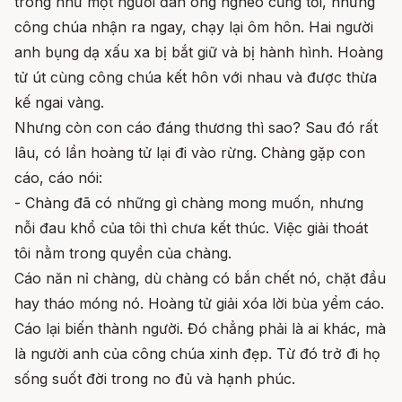
trông như một người đàn ông nghèo cũng tới, nhưng
công chúa nhận ra ngay, chạy lại ôm hôn. Hai người
anh bụng dạ xấu xa bị bắt giữ và bị hành hình. Hoàng
tử út cùng công chúa kết hôn với nhau và được thừa
kế ngai vàng.
Nhưng còn con cáo đáng thương thì sao? Sau đó rất
lâu, có lần hoàng tử lại đi vào rừng. Chàng gặp con
cáo, cáo nói:
- Chàng đã có những gì chàng mong muốn, nhưng
nỗi đau khổ của tôi thì chưa kết thúc. Việc giải thoát
tôi nằm trong quyền của chàng.
Cáo năn nỉ chàng, dù chàng có bắn chết nó, chặt đầu
hay tháo móng nó. Hoàng tử giải xóa lời bùa yểm cáo.
Cáo lại biến thành người. Đó chẳng phải là ai khác, mà
là người anh của công chúa xinh đẹp. Từ đó trở đi họ
sống suốt đời trong no đủ và hạnh phúc.