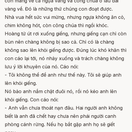
còn mang về cả ngựa vàng và công chúa ở lâu đài
vàng về. Đó là những thứ chúng con đoạt được.
Nhà vua hết sức vui mừng, nhưng ngựa không ăn cỏ,
chim không hót, còn công chúa thì ngồi khóc.
Hoàng tử út rơi xuống giếng, nhưng giếng cạn chỉ còn
bùn nên chàng không bị sao cả. Chỉ có là chàng
không sao lên khỏi giếng được. Đúng lúc khó khăn thì
con cáo lại tới, nó nhảy xuống và trách chàng không
lưu ý lời khuyên của nó. Cáo nói:
- Tôi không thể để anh như thế này. Tôi sẽ giúp anh
lên khỏi giếng.
Nó bảo anh nắm chặt đuôi nó, rồi nó kéo anh lên
khỏi giếng. Con cáo nói:
- Anh vẫn chưa thoát nạn đâu. Hai người anh không
biết là anh đã chết hay chưa nên phái người canh
phòng cánh rừng. Nếu họ bắt gặp anh họ sẽ giết