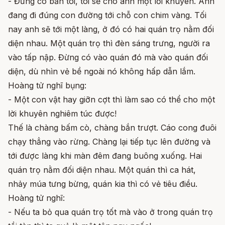
- Đừng có bắn tôi, tôi sẽ cho anh một lời khuyên. Anh
đang đi đúng con đường tới chỗ con chim vàng. Tối
nay anh sẽ tới một làng, ở đó có hai quán trọ nằm đối
diện nhau. Một quán trọ thì đèn sáng trưng, người ra
vào tấp nập. Đừng có vào quán đó mà vào quán đối
diện, dù nhìn vẻ bề ngoài nó không hấp dẫn lắm.
Hoàng tử nghĩ bụng:
- Một con vật hay giỡn cợt thì làm sao có thể cho một
lời khuyên nghiêm túc được!
Thế là chàng bấm cò, chàng bắn trượt. Cáo cong đuôi
chạy thẳng vào rừng. Chàng lại tiếp tục lên đường và
tới được làng khi màn đêm đang buông xuống. Hai
quán trọ nằm đối diện nhau. Một quán thì ca hát,
nhảy múa tưng bừng, quán kia thì có vẻ tiêu điều.
Hoàng tử nghĩ:
- Nếu ta bỏ qua quán trọ tốt mà vào ở trong quán trọ