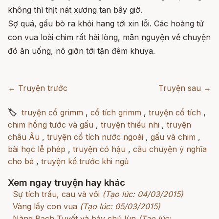
không thì thịt nát xương tan bây giờ.
Sợ quá, gấu bò ra khỏi hang tới xin lỗi. Các hoàng tử
con vua loài chim rất hài lòng, mãn nguyện về chuyện
đó ăn uống, nô giỡn tới tận đêm khuya.
← Truyện trước
Truyện sau →
🏷
truyện cổ grimm
,
cổ tích grimm
,
truyện cổ tích
,
chim hồng tước và gấu
,
truyện thiếu nhi
,
truyện
châu Âu
,
truyện cổ tích nước ngoài
,
gấu và chim
,
bài học lễ phép
,
truyện có hậu
,
câu chuyện ý nghĩa
cho bé
,
truyện kể trước khi ngủ
Xem ngay truyện hay khác
Sự tích trầu, cau và vôi
(Tạo lúc: 04/03/2015)
Vàng lấy con vua
(Tạo lúc: 05/03/2015)
Nàng Bạch Tuyết và bảy chú lùn
(Tạo lúc: