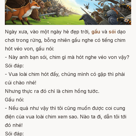
Ngày xưa, vào một ngày hè đẹp trời,
gấu
và
sói
dạo
chơi trong rừng, bỗng nhiên gấu nghe có tiếng chim
hót véo von, gấu nói:
- Này anh bạn sói, chim gì mà hót nghe véo von vậy?
Sói đáp:
- Vua loài chim hót đấy, chúng mình có gặp thì phải
cúi chào nhé!
Nhưng thực ra đó chỉ là chim hồng tước.
Gấu nói:
- Nếu quả như vậy thì tôi cũng muốn được coi cung
điện của vua loài chim xem sao. Nào ta đi, dẫn tôi tới
đó nhé!
Sói đáp: