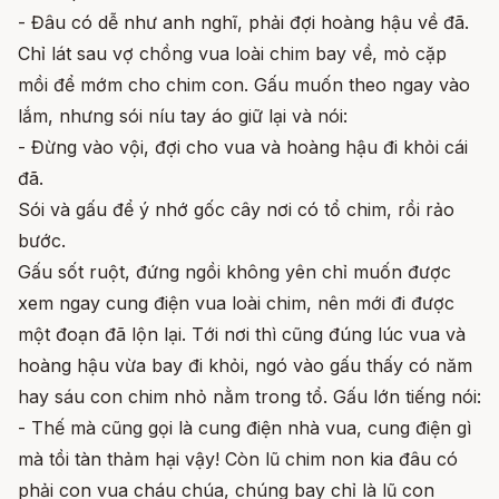
- Đâu có dễ như anh nghĩ, phải đợi hoàng hậu về đã.
Chỉ lát sau vợ chồng vua loài chim bay về, mỏ cặp
mồi để mớm cho chim con. Gấu muốn theo ngay vào
lắm, nhưng sói níu tay áo giữ lại và nói:
- Đừng vào vội, đợi cho vua và hoàng hậu đi khỏi cái
đã.
Sói và gấu để ý nhớ gốc cây nơi có tổ chim, rồi rảo
bước.
Gấu sốt ruột, đứng ngồi không yên chỉ muốn được
xem ngay cung điện vua loài chim, nên mới đi được
một đoạn đã lộn lại. Tới nơi thì cũng đúng lúc vua và
hoàng hậu vừa bay đi khỏi, ngó vào gấu thấy có năm
hay sáu con chim nhỏ nằm trong tổ. Gấu lớn tiếng nói:
- Thế mà cũng gọi là cung điện nhà vua, cung điện gì
mà tồi tàn thảm hại vậy! Còn lũ chim non kia đâu có
phải con vua cháu chúa, chúng bay chỉ là lũ con