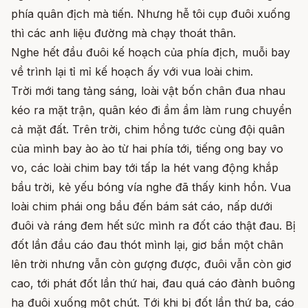
phía quân địch mà tiến. Nhưng hễ tôi cụp đuôi xuống
thì các anh liệu đường mà chạy thoát thân.
Nghe hết đầu đuôi kế hoạch của phía địch, muỗi bay
về trình lại tỉ mỉ kế hoạch ấy với vua loài chim.
Trời mới tang tảng sáng, loài vật bốn chân đua nhau
kéo ra mặt trận, quân kéo đi ầm ầm làm rung chuyển
cả mặt đất. Trên trời, chim hồng tước cùng đội quân
của mình bay ào ào từ hai phía tới, tiếng ong bay vo
vo, các loài chim bay tới tấp la hét vang động khắp
bầu trời, kẻ yếu bóng vía nghe đã thấy kinh hồn. Vua
loài chim phái ong bầu đến bám sát cáo, nấp dưới
đuôi và ráng đem hết sức mình ra đốt cáo thật đau. Bị
đốt lần đầu cáo đau thót mình lại, giơ bắn một chân
lên trời nhưng vẫn còn gượng được, đuôi vẫn còn giơ
cao, tới phát đốt lần thứ hai, đau quá cáo đành buông
hạ đuôi xuống một chút. Tới khi bị đốt lần thứ ba, cáo