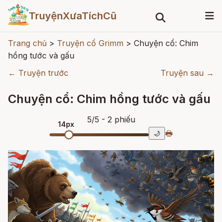
TruyệnXưaTíchCũ
Trang chủ
>
Truyện cổ Grimm
>
Chuyện cổ: Chim
hồng tước và gấu
← Truyện trước
Truyện sau →
Chuyện cổ: Chim hồng tước và gấu
5
/
5
- 2
phiếu
14px
🖶
🌙