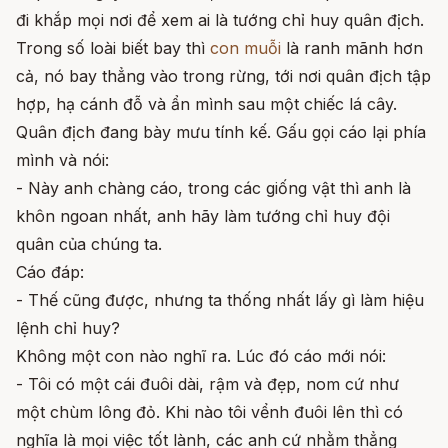
đi khắp mọi nơi để xem ai là tướng chỉ huy quân địch.
Trong số loài biết bay thì
con muỗi
là ranh mãnh hơn
cả, nó bay thẳng vào trong rừng, tới nơi quân địch tập
hợp, hạ cánh đỗ và ẩn mình sau một chiếc lá cây.
Quân địch đang bày mưu tính kế. Gấu gọi cáo lại phía
mình và nói:
- Này anh chàng cáo, trong các giống vật thì anh là
khôn ngoan nhất, anh hãy làm tướng chỉ huy đội
quân của chúng ta.
Cáo đáp:
- Thế cũng được, nhưng ta thống nhất lấy gì làm hiệu
lệnh chỉ huy?
Không một con nào nghĩ ra. Lúc đó cáo mới nói:
- Tôi có một cái đuôi dài, rậm và đẹp, nom cứ như
một chùm lông đỏ. Khi nào tôi vểnh đuôi lên thì có
nghĩa là mọi việc tốt lành, các anh cứ nhằm thẳng