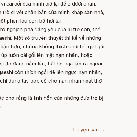
ì cái gối của mình giờ lại để ở dưới chân.
 trò di vết chân bẩn của mình khắp sàn nhà,
t phen lau dọn bở hơi tai.
rò nghịch phá đáng yêu của lũ trẻ con, thế
shi. Một số truyền thuyết thì kể về những
ằn hơn, chúng không thích chơi trò giật gối
úp luôn cái gối lên mặt nạn nhân, hoặc
i đó đang nằm lên, hất họ ngã lăn ra ngoài.
eshi còn thích ngồi đè lên ngực nạn nhân,
 chí dùng tay bóp cổ cho nạn nhân ngạt thở
 cho rằng là linh hồn của những đứa trẻ bị
.
Truyện sau →