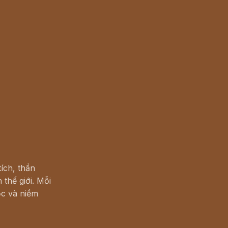
ích, thần
 thế giới. Mỗi
c và niềm