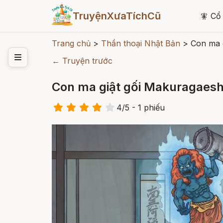
TruyệnXưaTíchCũ
🧚
Cổ 
Trang chủ
>
Thần thoại Nhật Bản
>
Con ma 
← Truyện trước
Con ma giật gối Makuragaesh
4
/
5
- 1
phiếu