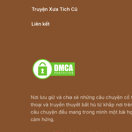
Truyện Xưa Tích Cũ
Cổ tích Việt Nam
Liên kết
Lịch vạn niên
Hà Nội cũ - Món ngon Hà Nội
Truyện kiếm hiệp - Ngôn tình
Download - Tải Miễn Phí
Nơi lưu giữ và chia sẻ những câu chuyện cổ t
thoại và truyền thuyết bất hủ từ khắp nơi trên
câu chuyện đều mang trong mình một bài họ
cảm hứng.