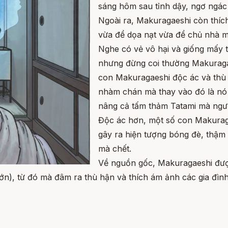
sáng hôm sau tỉnh dậy, ngơ ngác v
Ngoài ra, Makuragaeshi còn thích
vừa để dọa nạt vừa để chủ nhà mộ
Nghe có vẻ vô hại và giống mấy t
nhưng đừng coi thường Makuragae
con Makuragaeshi độc ác và thù h
nhàm chán mà thay vào đó là nó 
nâng cả tấm thảm Tatami mà ngườ
Độc ác hơn, một số con Makuraga
gây ra hiện tượng bóng đè, thậm
mà chết.
Về nguồn gốc, Makuragaeshi được
đớn), từ đó mà đâm ra thù hận và thích ám ảnh các gia đình