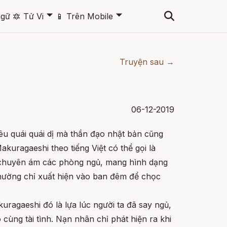
🞃
🞃
ngữ
🔯
Tử Vi
📱
Trên Mobile
Truyện sau →
06-12-2019
êu quái quái dị mà thần đạo nhật bản cũng
kuragaeshi theo tiếng Việt có thể gọi là
a chuyên ám các phòng ngủ, mang hình dạng
hường chỉ xuất hiện vào ban đêm để chọc
uragaeshi đó là lựa lúc người ta đã say ngủ,
 cùng tài tình. Nạn nhân chỉ phát hiện ra khi