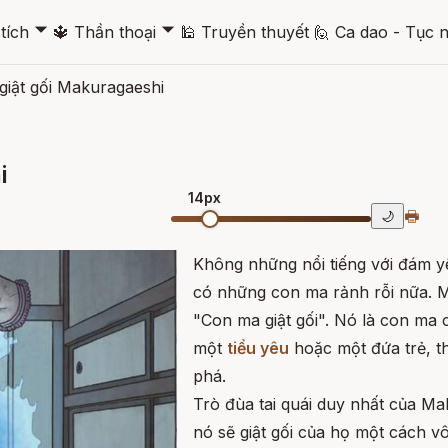
🞃
🞃
tích
🔱
Thần thoại
🕌
Truyền thuyết
🙋
Ca dao - Tục 
giật gối Makuragaeshi
i
14px
🖶
🌙
Không những nổi tiếng với đám y
có những con ma rảnh rỗi nữa. Ma
"Con ma giật gối". Nó là con m
một
tiểu yêu
hoặc một đứa trẻ, t
phá.
Trò đùa tai quái duy nhất của Mak
nó sẽ giật gối của họ một cách vô