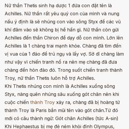
Nữ thần Thetis sinh hạ dược 1 đứa con đặt tên là
Achilles. Nữ thần rất yêu quý con của mình và nung
nấu ý định là sẽ nhúng con vào sông Styx để các vũ
khí đâm vào sẽ không bị hề hấn gì. Nữ thần còn gửi
Achilles đến thần Chiron để dạy dỗ con mình. Lớn lên
Achilles là 1 chàng trai mạnh khỏe. Chàng đã tìm đến
vị vua của 1 đảo để trú ngụ và lấy vợ. Sở dĩ chàng làm
như vậy vì chiến tranh nổ ra nên mẹ chàng đã đưa
chàng đến hòn đảo đó. Trong suốt chiến tranh thành
Troy, nữ thần Thetis luôn hỗ trợ Achilles.
Khi Thetis nhúng con mình là Achilles xuống sông
Styx, nàng quên nhúng sâu xuống gót chân nên khi
cuộc chiến
thành Troy
xảy ra, chàng đã bị hoàng tử
thành Troy là Paris bắn mũi tên vào gót chân.Từ đó
mới có câu thành ngữ: Gót chân Achilles (tức A-sin)
Khi Hephaestus bị mẹ đẻ ném khỏi đỉnh Olympus,