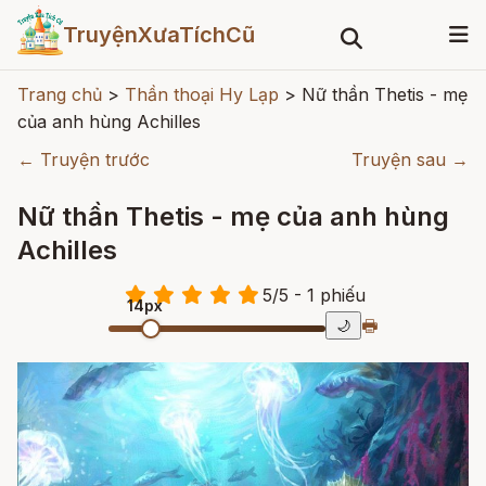
TruyệnXưaTíchCũ
Trang chủ
>
Thần thoại Hy Lạp
>
Nữ thần Thetis - mẹ
của anh hùng Achilles
← Truyện trước
Truyện sau →
Nữ thần Thetis - mẹ của anh hùng
Achilles
5
/
5
- 1
phiếu
14px
🖶
🌙