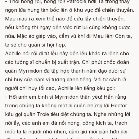
- Thôi hỏng rồi, hỏng rồi! Patrocle hỡi! Ta trông thấy
ngọn lửa hung tàn bốc lên ở khu vực để chiến thuyền.
Mau mau ra xem thế nào để cứu lấy chiến thuyền,
nếu không thì ngay đến việc rút lui cũng không được
nữa. Mặc áo giáp vào, cầm vũ khí đi! Mau lên! Còn ta,
ta sẽ cho quân sĩ hội họp.
Achille nói rồi đi từ lều này đến lều khác ra lệnh cho
các tướng sĩ chuẩn bị xuất trận. Chỉ phút chốc đoàn
quân Myrmidon đã tập hợp thành năm đạo dưới sự
chỉ huy của năm vị tướng danh tiếng. Với tư cách là
người chỉ huy tối cao, Achille lên tiếng kêu gọi:
- Hỡi anh em binh sĩ Myrmidon thân yêu! Hẳn rằng
trong chúng ta không một ai quên những lời Hector
kêu gọi quân Troie tiêu diệt chúng ta. Nghe những lời
nói ấy, các anh em đã nổi nóng, công kích ta, trách
móc ta là người nhỏ nhen, găm giữ mối giận hờn dai