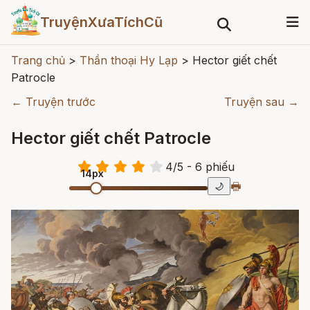
TruyệnXưaTíchCũ
Trang chủ
>
Thần thoại Hy Lạp
>
Hector giết chết
Patrocle
← Truyện trước
Truyện sau →
Hector giết chết Patrocle
4
/
5
- 6
phiếu
14px
🖶
🌙