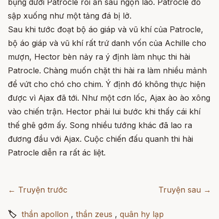
bụng dưới Patrocle rồi ấn sâu ngọn lao. Patrocle đổ
sập xuống như một tảng đá bị lở.
Sau khi tước đoạt bộ áo giáp và vũ khí của Patrocle,
bộ áo giáp và vũ khí rất trứ danh vốn của Achille cho
mượn, Hector bèn nảy ra ý định làm nhục thi hài
Patrocle. Chàng muốn chặt thi hài ra làm nhiều mảnh
để vứt cho chó cho chim. Ý định đó không thực hiện
được vì Ajax đã tới. Như một cơn lốc, Ajax ào ào xông
vào chiến trận. Hector phải lui bước khi thấy cái khí
thế ghê gớm ấy. Song nhiều tướng khác đã lao ra
đương đầu với Ajax. Cuộc chiến đấu quanh thi hài
Patrocle diễn ra rất ác liệt.
← Truyện trước
Truyện sau →
🏷
thần apollon
,
thần zeus
,
quân hy lạp