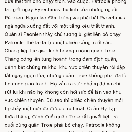
đưa mắt tìm chỗ chạy trốn, vào cuộc, Patrocle phóng
lao giết ngay Pyrechmes thủ lĩnh của những người
Péonien. Ngọn lao đâm trúng vai phải hất Pyrechmes
ngã ngửa xuống đất với một tiếng kêu thất thanh.
Quân sĩ Péonien thấy chủ tướng bị giết liền bỏ chạy.
Patrocle, thế là đã lập một chiến công xuất sắc.
Chàng tiếp tục gieo kinh hoàng xuống quân Troie.
Chàng xông lên tung hoành trong đám địch quân,
đánh bật chúng ra khỏi khu vực chiến thuyền rồi dập
tắt ngay ngọn lửa, nhưng quân Troie không phải đã từ
bỏ cuộc giao tranh. Họ vẫn ra sức chống đỡ và chỉ
rút lui khi nào họ không còn hơi sức để lấn vào khu
vực chiến thuyền. Dù sao thì chiếc chiến thuyền mới
bị cháy một nửa đã được cứu thoát. Quân Hy Lạp
thừa thắng, đánh đuổi quân Troie rất quyết liệt, và
cuối cùng quân Troie phải bỏ chạy. Patrocle không