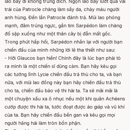
lao bay đi không trúng đích. Ngọn lao bay lướt qua vai
trái của Patrocle chàng làm sầy da, chảy máu người
anh hùng. Đến lần Patrocle đánh trả. Mũi lao phóng
mạnh, đâm trúng ngực, gần tim Sarpédon làm chàng
đổ sập xuống như một thân cây bị đẵn mất gốc.
Trong phút hấp hối, Sarpédon nhắn lại với người bạn
chiến đấu của mình những lời lẽ tha thiết như sau:
- Hỡi Glaucos bạn hiền! Chính đây là lúc bạn phải tỏ
ra mình là một chiến sĩ dũng cảm. Bạn hãy kêu gọi
các tướng lĩnh Lycie chiến đấu trả thù cho ta, và bạn
nữa, với mũi lao đồng này bạn hãy chiến đấu trả thù
cho ta, chiến đấu bảo vệ thi hài ta. Ta sẽ mãi mãi là
một chuyện xấu xa ô nhục nếu một khi quân Achéens
cướp được thi hài ta, tước đoạt được áo giáp và vũ khí
của ta. Bạn hãy chiến đấu bền gan và kêu gọi mọi
người hăng hái làm tròn bổn phận.