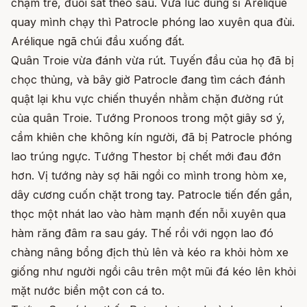
chậm trễ, đuổi sát theo sau. Vừa lúc dũng sĩ Arélique
quay mình chạy thì Patrocle phóng lao xuyên qua đùi.
Arélique ngã chúi đầu xuống đất.
Quân Troie vừa đánh vừa rút. Tuyến đầu của họ đã bị
chọc thủng, và bây giờ Patrocle đang tìm cách đánh
quật lại khu vực chiến thuyền nhằm chặn đường rút
của quân Troie. Tướng Pronoos trong một giây sơ ý,
cầm khiên che không kín người, đã bị Patrocle phóng
lao trúng ngực. Tướng Thestor bị chết mới đau đớn
hơn. Vị tướng này sợ hãi ngồi co mình trong hòm xe,
dây cương cuốn chặt trong tay. Patrocle tiến đến gần,
thọc một nhát lao vào hàm mạnh đến nỗi xuyên qua
hàm răng đâm ra sau gáy. Thế rồi với ngọn lao đó
chàng nâng bổng địch thủ lên và kéo ra khỏi hòm xe
giống như người ngồi câu trên một mũi đá kéo lên khỏi
mặt nước biển một con cá to.