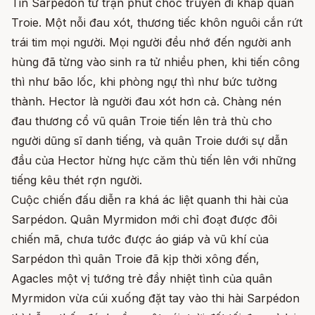
Tin Sarpédon tử trận phút chốc truyền đi khắp quân
Troie. Một nỗi đau xót, thương tiếc khôn nguôi cắn rứt
trái tim mọi người. Mọi người đều nhớ đến người anh
hùng đã từng vào sinh ra tử nhiều phen, khi tiến công
thì như bão lốc, khi phòng ngự thì như bức tường
thành. Hector là người đau xót hơn cả. Chàng nén
đau thương cổ vũ quân Troie tiến lên trả thù cho
người dũng sĩ danh tiếng, và quân Troie dưới sự dẫn
đầu của Hector hừng hực căm thù tiến lên với những
tiếng kêu thét rợn người.
Cuộc chiến đấu diễn ra khá ác liệt quanh thi hài của
Sarpédon. Quân Myrmidon mới chỉ đoạt được đôi
chiến mã, chưa tước được áo giáp và vũ khí của
Sarpédon thì quân Troie đã kịp thời xông đến,
Agacles một vị tướng trẻ đầy nhiệt tình của quân
Myrmidon vừa cúi xuống đặt tay vào thi hài Sarpédon