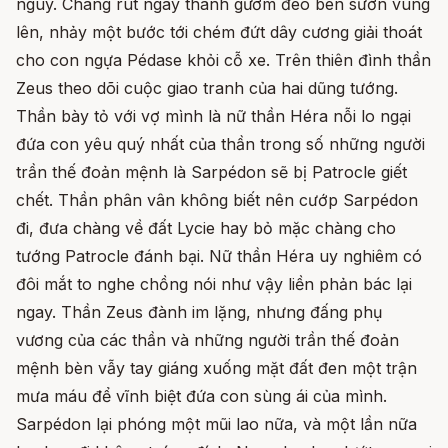
nguy. Chàng rút ngay thanh gươm đeo bên sườn vung
lên, nhảy một bước tới chém đứt dây cương giải thoát
cho con ngựa Pédase khỏi cỗ xe. Trên thiên đình thần
Zeus theo dõi cuộc giao tranh của hai dũng tướng.
Thần bày tỏ với vợ mình là nữ thần Héra nỗi lo ngại
đứa con yêu quý nhất của thần trong số những người
trần thế đoản mệnh là Sarpédon sẽ bị Patrocle giết
chết. Thần phân vân không biết nên cướp Sarpédon
đi, đưa chàng về đất Lycie hay bỏ mặc chàng cho
tướng Patrocle đánh bại. Nữ thần Héra uy nghiêm có
đôi mắt to nghe chồng nói như vậy liền phản bác lại
ngay. Thần Zeus đành im lặng, nhưng đấng phụ
vương của các thần và những người trần thế đoản
mệnh bèn vẫy tay giáng xuống mặt đất đen một trận
mưa máu để vĩnh biệt đứa con sùng ái của mình.
Sarpédon lại phóng một mũi lao nữa, và một lần nữa