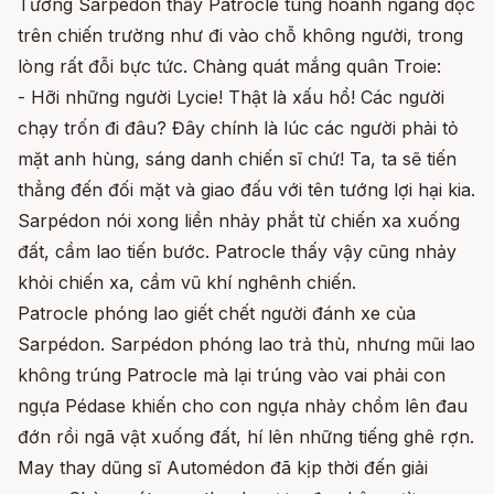
Tướng Sarpédon thấy Patrocle tung hoành ngang dọc
trên chiến trường như đi vào chỗ không người, trong
lòng rất đỗi bực tức. Chàng quát mắng quân Troie:
- Hỡi những người Lycie! Thật là xấu hổ! Các người
chạy trốn đi đâu? Đây chính là lúc các người phải tỏ
mặt anh hùng, sáng danh chiến sĩ chứ! Ta, ta sẽ tiến
thẳng đến đối mặt và giao đấu với tên tướng lợi hại kia.
Sarpédon nói xong liền nhảy phắt từ chiến xa xuống
đất, cầm lao tiến bước. Patrocle thấy vậy cũng nhảy
khỏi chiến xa, cầm vũ khí nghênh chiến.
Patrocle phóng lao giết chết người đánh xe của
Sarpédon. Sarpédon phóng lao trả thù, nhưng mũi lao
không trúng Patrocle mà lại trúng vào vai phải con
ngựa Pédase khiến cho con ngựa nhảy chồm lên đau
đớn rồi ngã vật xuống đất, hí lên những tiếng ghê rợn.
May thay dũng sĩ Automédon đã kịp thời đến giải