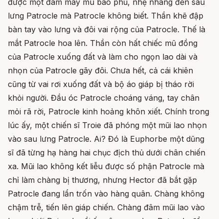
được một đám mây mù bao phủ, nhẹ nhàng đến sau
lưng Patrocle mà Patrocle không biết. Thần khẽ đập
bàn tay vào lưng và đôi vai rộng của Patrocle. Thế là
mắt Patrocle hoa lên. Thần còn hất chiếc mũ đồng
của Patrocle xuống đất và làm cho ngọn lao dài và
nhọn của Patrocle gãy đôi. Chưa hết, cả cái khiên
cũng từ vai rơi xuống đất và bộ áo giáp bị tháo rời
khỏi người. Đầu óc Patrocle choáng váng, tay chân
mỏi rã rời, Patrocle kinh hoảng khôn xiết. Chính trong
lúc ấy, một chiến sĩ Troie đã phóng một mũi lao nhọn
vào sau lưng Patrocle. Ai? Đó là Euphorbe một dũng
sĩ đã từng hạ hàng hai chục địch thủ dưới chân chiến
xa. Mũi lao không kết liễu được số phận Patrocle mà
chỉ làm chàng bị thương, nhưng Hector đã bắt gặp
Patrocle đang lẩn trốn vào hàng quân. Chàng không
chậm trễ, tiến lên giáp chiến. Chàng đâm mũi lao vào