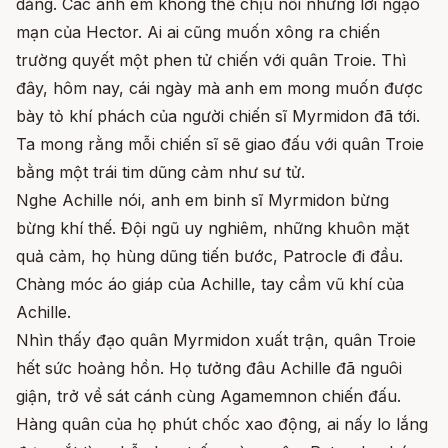
dẳng. Các anh em không thể chịu nổi những lời ngạo
mạn của Hector. Ai ai cũng muốn xông ra chiến
trường quyết một phen tử chiến với quân Troie. Thì
đây, hôm nay, cái ngày mà anh em mong muốn được
bày tỏ khí phách của người chiến sĩ Myrmidon đã tới.
Ta mong rằng mỗi chiến sĩ sẽ giao đấu với quân Troie
bằng một trái tim dũng cảm như sư tử.
Nghe Achille nói, anh em binh sĩ Myrmidon bừng
bừng khí thế. Đội ngũ uy nghiêm, những khuôn mặt
quả cảm, họ hùng dũng tiến bước, Patrocle đi đầu.
Chàng móc áo giáp của Achille, tay cầm vũ khí của
Achille.
Nhìn thấy đạo quân Myrmidon xuất trận, quân Troie
hết sức hoảng hồn. Họ tưởng đâu Achille đã nguôi
giận, trở về sát cánh cùng Agamemnon chiến đấu.
Hàng quân của họ phút chốc xao động, ai nấy lo lắng