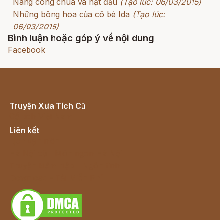
Nàng công chúa và hạt đậu
(Tạo lúc: 06/03/2015)
Những bông hoa của cô bé Ida
(Tạo lúc:
06/03/2015)
Bình luận hoặc góp ý về nội dung
Facebook
Truyện Xưa Tích Cũ
Cổ tích Việt Nam
Liên kết
Lịch vạn niên
Hà Nội cũ - Món ngon Hà Nội
Truyện kiếm hiệp - Ngôn tình
Download - Tải Miễn Phí