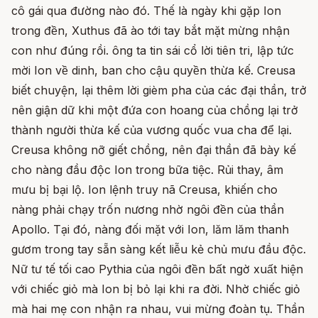
cô gái qua đường nào đó. Thế là ngày khi gặp Ion
trong đền, Xuthus đã ào tới tay bắt mặt mừng nhận
con như đúng rồi. ông ta tin sái cổ lời tiên tri, lập tức
mời Ion về dinh, ban cho cậu quyền thừa kế. Creusa
biết chuyện, lại thêm lời gièm pha của các đại thần, trở
nên giận dữ khi một đứa con hoang của chồng lại trở
thành người thừa kế của vương quốc vua cha để lại.
Creusa không nỡ giết chồng, nên đại thần đã bày kế
cho nàng đầu độc Ion trong bữa tiệc. Rủi thay, âm
mưu bị bại lộ. Ion lệnh truy nã Creusa, khiến cho
nàng phải chạy trốn nương nhờ ngôi đền của thần
Apollo. Tại đó, nàng đối mặt với Ion, lăm lăm thanh
gươm trong tay sẵn sàng kết liễu kẻ chủ mưu đầu độc.
Nữ tư tế tối cao Pythia của ngôi đền bất ngờ xuất hiện
với chiếc giỏ mà Ion bị bỏ lại khi ra đời. Nhờ chiếc giỏ
mà hai mẹ con nhận ra nhau, vui mừng đoàn tụ. Thần