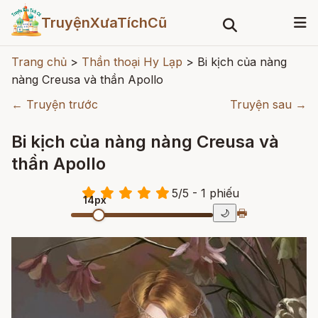
TruyệnXưaTíchCũ
Trang chủ
>
Thần thoại Hy Lạp
>
Bi kịch của nàng
nàng Creusa và thần Apollo
← Truyện trước
Truyện sau →
Bi kịch của nàng nàng Creusa và
thần Apollo
5
/
5
- 1
phiếu
14px
🖶
🌙