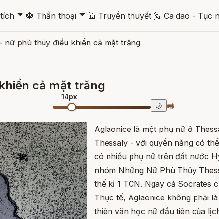
🞃
🞃
tích
🔱
Thần thoại
🕌
Truyền thuyết
🙋
Ca dao - Tục 
- nữ phù thủy điều khiển cả mặt trăng
 khiển cả mặt trăng
14px
🖶
🌙
Aglaonice là một phụ nữ ở Thess
Thessaly - với quyền năng có thể
có nhiều phụ nữ trên đất nước Hy
nhóm Những Nữ Phù Thủy Thessaly
thế kỉ 1 TCN. Ngay cả Socrates 
Thực tế, Aglaonice không phải là
thiên văn học nữ đầu tiên của lị