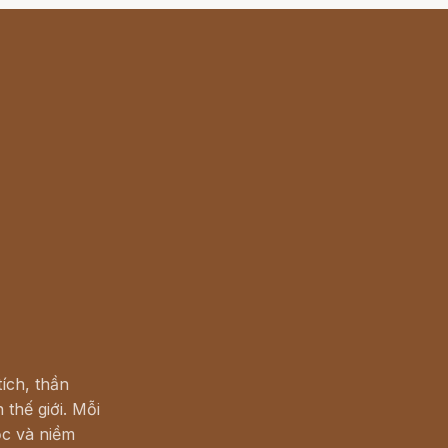
ích, thần
 thế giới. Mỗi
c và niềm