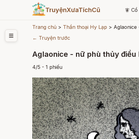
TruyệnXưaTíchCũ
🧚
Cổ 
Trang chủ
>
Thần thoại Hy Lạp
>
Aglaonice 
← Truyện trước
Aglaonice - nữ phù thủy điều
4
/
5
- 1
phiếu