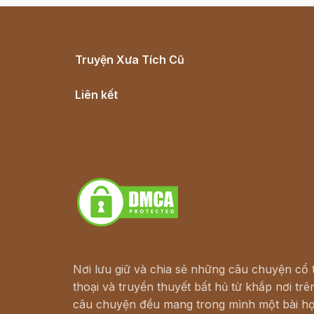
Truyện Xưa Tích Cũ
Cổ tích Việt Nam
Liên kết
Lịch vạn niên
Hà Nội cũ - Món ngon Hà Nội
Truyện kiếm hiệp - Ngôn tình
Download - Tải Miễn Phí
Nơi lưu giữ và chia sẻ những câu chuyện cổ t
thoại và truyền thuyết bất hủ từ khắp nơi trên
câu chuyện đều mang trong mình một bài họ