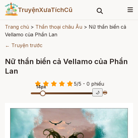
TruyệnXưaTíchCũ
Trang chủ
>
Thần thoại châu Âu
>
Nữ thần biển cả
Vellamo của Phần Lan
← Truyện trước
Nữ thần biển cả Vellamo của Phần
Lan
5
/
5
- 0
phiếu
14px
🖶
🌙