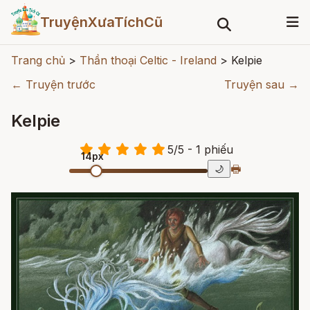
TruyệnXưaTíchCũ
Trang chủ
>
Thần thoại Celtic - Ireland
>
Kelpie
← Truyện trước
Truyện sau →
Kelpie
5
/
5
- 1
phiếu
14px
🖶
🌙