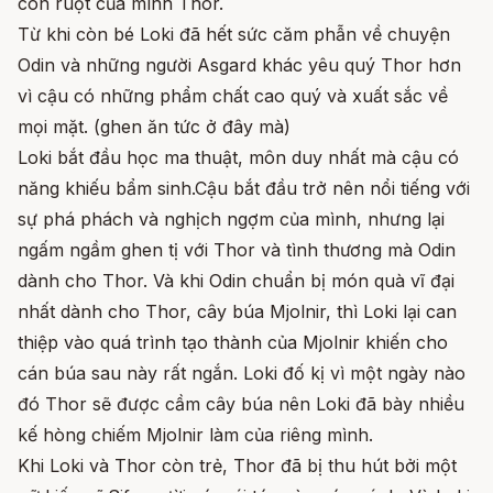
con ruột của mình Thor.
Từ khi còn bé Loki đã hết sức căm phẫn về chuyện
Odin và những người Asgard khác yêu quý Thor hơn
vì cậu có những phẩm chất cao quý và xuất sắc về
mọi mặt. (ghen ăn tức ở đây mà)
Loki bắt đầu học ma thuật, môn duy nhất mà cậu có
năng khiếu bẩm sinh.Cậu bắt đầu trở nên nổi tiếng với
sự phá phách và nghịch ngợm của mình, nhưng lại
ngấm ngầm ghen tị với Thor và tình thương mà Odin
dành cho Thor. Và khi Odin chuẩn bị món quà vĩ đại
nhất dành cho Thor, cây búa Mjolnir, thì Loki lại can
thiệp vào quá trình tạo thành của Mjolnir khiến cho
cán búa sau này rất ngắn. Loki đố kị vì một ngày nào
đó Thor sẽ được cầm cây búa nên Loki đã bày nhiều
kế hòng chiếm Mjolnir làm của riêng mình.
Khi Loki và Thor còn trẻ, Thor đã bị thu hút bởi một