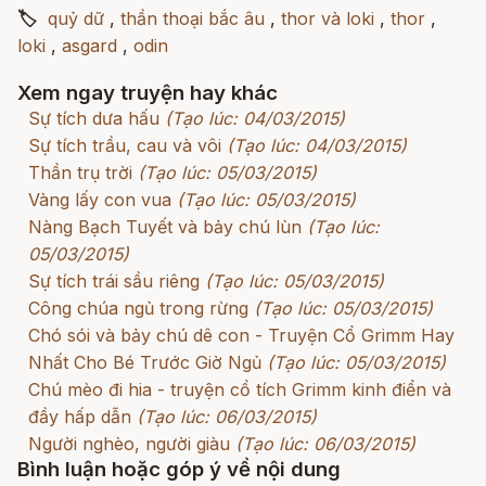
🏷
quỷ dữ
,
thần thoại bắc âu
,
thor và loki
,
thor
,
loki
,
asgard
,
odin
Xem ngay truyện hay khác
Sự tích dưa hấu
(Tạo lúc: 04/03/2015)
Sự tích trầu, cau và vôi
(Tạo lúc: 04/03/2015)
Thần trụ trời
(Tạo lúc: 05/03/2015)
Vàng lấy con vua
(Tạo lúc: 05/03/2015)
Nàng Bạch Tuyết và bảy chú lùn
(Tạo lúc:
05/03/2015)
Sự tích trái sầu riêng
(Tạo lúc: 05/03/2015)
Công chúa ngủ trong rừng
(Tạo lúc: 05/03/2015)
Chó sói và bảy chú dê con - Truyện Cổ Grimm Hay
Nhất Cho Bé Trước Giờ Ngủ
(Tạo lúc: 05/03/2015)
Chú mèo đi hia - truyện cổ tích Grimm kinh điển và
đầy hấp dẫn
(Tạo lúc: 06/03/2015)
Người nghèo, người giàu
(Tạo lúc: 06/03/2015)
Bình luận hoặc góp ý về nội dung