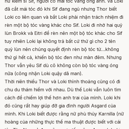
nữ kiếm sĩ Sif, người có mái tóc vàng óng ánh. Và Loki
đã cắt mái tóc đó khi Sif đang ngủ nhưng Thor biết
Loki co liên quan và bắt Loki phải nhận trách nhiệm đi
rèn một bộ tóc vàng khác cho Sif. Loki đi nhờ hai quỷ
lùn Brokk và Eitri để rèn nên một bộ tóc khác cho Sif
tuy nhiên Loki lại không trả bất cứ thứ gì cho 2 tên
quỷ lùn nên chúng quyết định rèn bộ tóc từ…không
thứ gì hết cả, khiến bộ tóc đen như màn đêm. Nhưng
Thor vẫn yêu Sif dù cô không còn bộ tóc vàng óng
nữa (công nhận Loki quậy dã man).
Thời niên thiếu Thor và Loki thỉnh thoảng cũng có đi
chu du thám hiểm với nhau. Dù thế Loki vẫn luôn tìm
cách để chiếm lợi thế hơn anh trai của mình. Loki khi
đó cũng rất hay giúp đỡ gia đình người Asgard của
mình. Khi Loki biết được rằng nữ phù thủy Karnilla (nữ
hoàng của những thực thể ma thuật được biết với cái