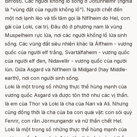
Bifröst). Các người khổng lồ sống ở Jotunheimr (nghĩa
là "vùng đất của người khổng lồ"). Người chết đến
một nơi lạnh lẽo và tối tăm gọi là Niflheim do Hel, con
gái của Loki, cai trị. Đâu đó ở phương nam là vùng
Muspelheim rực lửa, nơi các người khổng lồ lửa sinh
sống. Các vùng đất siêu nhiên khác là Álfheim - vương
quốc của người elf trắng, Svartálfaheim - vương quốc
của người elf đen, Nidavellir - vương quốc của người
lùn. Giữa Asgard và Niflheim là Midgard (hay Middle-
earth), nơi con người sinh sống.
Loki là một trong số những thực thể hùng mạnh của
vương quốc Asgard và được tôn thờ như các vị thần.
là em của Thor và Loki là cha của Nari và Ali. Nhưng
cũng đồng thời là cha của ba con quái vật: con sói quỷ
Fenrir, con rắn Jörmungandr và nữ thần chết Hel.
Loki là một trong số những thực thể hùng mạnh của