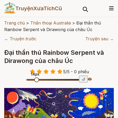
TruyệnXưaTíchCũ
Trang chủ
>
Thần thoại Australia
>
Đại thần thú
Rainbow Serpent và Dirawong của châu Úc
← Truyện trước
Truyện sau →
Đại thần thú Rainbow Serpent và
Dirawong của châu Úc
5
/
5
- 0
phiếu
14px
🖶
🌙