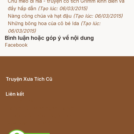
Chú mèo đi hia - truyện cổ tích Grimm kinh điển và
đầy hấp dẫn
(Tạo lúc: 06/03/2015)
Nàng công chúa và hạt đậu
(Tạo lúc: 06/03/2015)
Những bông hoa của cô bé Ida
(Tạo lúc:
06/03/2015)
Bình luận hoặc góp ý về nội dung
Facebook
Truyện Xưa Tích Cũ
Cổ tích Việt Nam
Liên kết
Lịch vạn niên
Hà Nội cũ - Món ngon Hà Nội
Truyện kiếm hiệp - Ngôn tình
Download - Tải Miễn Phí