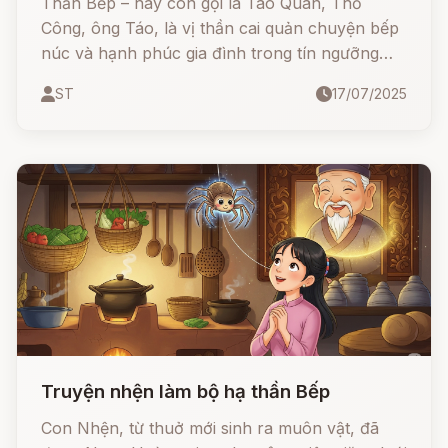
Thần Bếp – hay còn gọi là Táo Quân, Thổ
Công, ông Táo, là vị thần cai quản chuyện bếp
núc và hạnh phúc gia đình trong tín ngưỡng
dân gian Việt Nam. Mỗi năm, vào ngày 23 tháng
ST
17/07/2025
Chạp, Thần cưỡi cá chép lên trời để tâu với
Ngọc Hoàng mọi việc lớn nhỏ trong nhà.
Truyện nhện làm bộ hạ thần Bếp
Con Nhện, từ thuở mới sinh ra muôn vật, đã