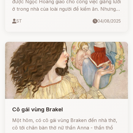
được Ngọc Hoàng giao cho công việc giăng lưới
ở trong nhà của loài người để kiếm ăn. Nhưng
nó tốn biết bao nhiêu công sức, thì giờ, nhả biết
ST
04/08/2025
bao nhiêu tơ lòng mới làm xong một cái lưới
hòng kiếm miếng mồi thì con người cầm chổi
quơ một lượt lưới đã đứt tung.
Cô gái vùng Brakel
Một hôm, có cô gái vùng Braken đến nhà thờ,
cô tới chân bàn thờ nữ thần Anna - thần thổ