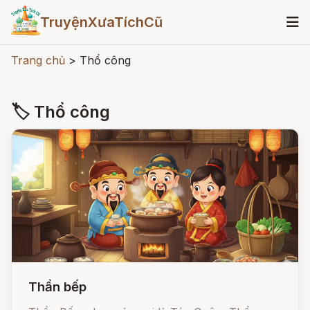
TruyệnXưaTíchCũ
Trang chủ
>
Thổ công
🏷 Thổ công
Thần bếp