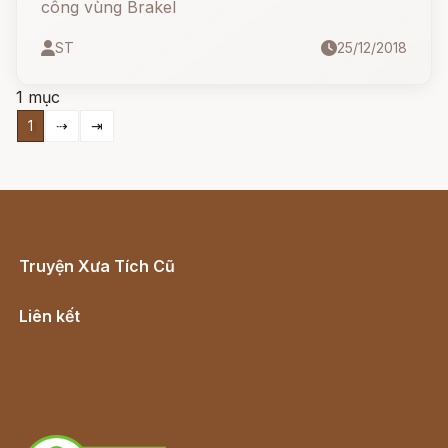
công vùng Brakel
ST
25/12/2018
1 mục
1
⇢
⇥
Truyện Xưa Tích Cũ
Cổ tích Việt Nam
Liên kết
Lịch vạn niên
Hà Nội cũ - Món ngon Hà Nội
Truyện kiếm hiệp - Ngôn tình
Download - Tải Miễn Phí