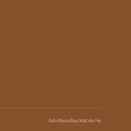
Điều Khoản
Bảo Mật
Liên Hệ