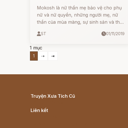
Mokosh là nữ thần mẹ bảo vệ cho phụ
nữ và nữ quyền, những người mẹ, nữ
thần của mùa màng, sự sinh sản và thủ
công mỹ nghệ. Vị thần bảo trợ cho
ST
01/11/2019
nghề quay tơ dệt vải và xén lông cừu -
những công việc mà người phụ nữ
1 mục
thường làm trong đời sống hàng ngày.
1
⇢
⇥
Truyện Xưa Tích Cũ
Cổ tích Việt Nam
Liên kết
Lịch vạn niên
Hà Nội cũ - Món ngon Hà Nội