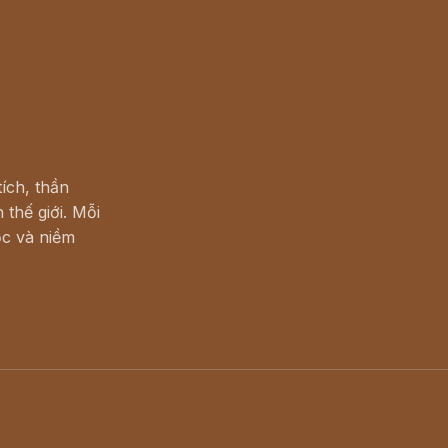
ích, thần
 thế giới. Mỗi
c và niềm