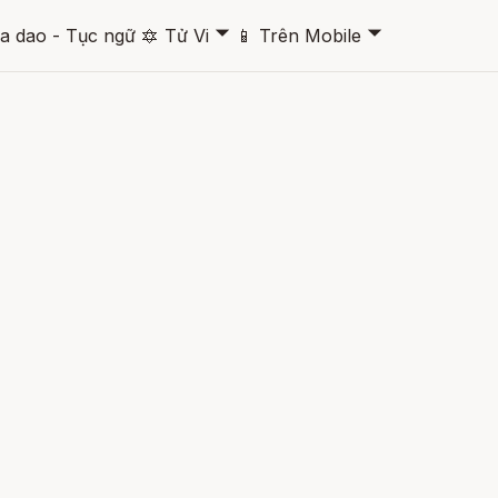
🞃
🞃
a dao - Tục ngữ
🔯
Tử Vi
📱
Trên Mobile