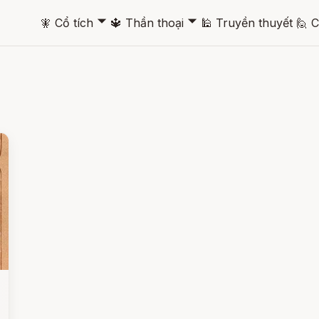
🞃
🞃
🧚
Cổ tích
🔱
Thần thoại
🕌
Truyền thuyết
🙋
C