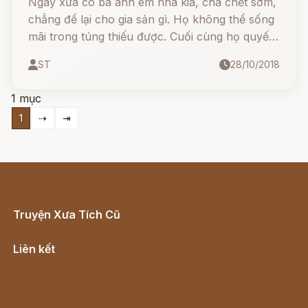
Ngày xưa có ba anh em nhà kia, cha chết sớm,
chẳng để lại cho gia sản gì. Họ không thể sống
mãi trong túng thiếu được. Cuối cùng họ quyết
định chia tay nhau mỗi người đi một phương để
ST
28/10/2018
tìm kế sinh nhai
1 mục
1
⇢
⇥
Truyện Xưa Tích Cũ
Cổ tích Việt Nam
Liên kết
Lịch vạn niên
Hà Nội cũ - Món ngon Hà Nội
Truyện kiếm hiệp - Ngôn tình