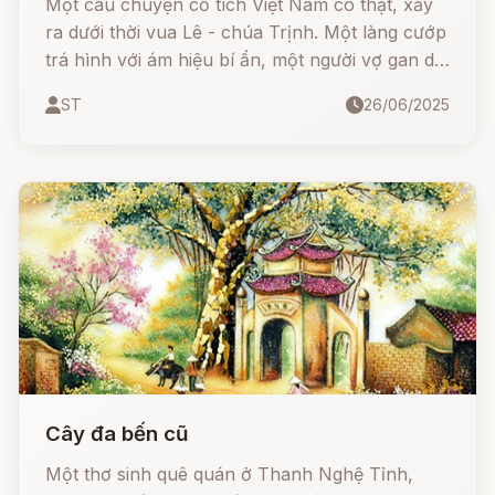
Một câu chuyện cổ tích Việt Nam có thật, xảy
ra dưới thời vua Lê - chúa Trịnh. Một làng cướp
trá hình với ám hiệu bí ẩn, một người vợ gan dạ
sống sót thoát khỏi hang quỷ, và cuộc truy
ST
26/06/2025
quét lớn chưa từng có trong lịch sử do chính
chúa Trịnh phát động…
Cây đa bến cũ
Một thơ sinh quê quán ở Thanh Nghệ Tỉnh,