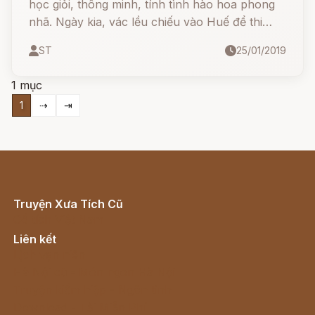
học giỏi, thông minh, tính tình hào hoa phong
nhã. Ngày kia, vác lều chiếu vào Huế để thi
Hương, lúc qua bến Ô Lâu ở khoảng giữa
ST
25/01/2019
Quảng Trị, Thừa Thiên thì chàng gặp một cô lái
đò nhan sắc mặn mà, liền cảm cái sắc đẹp của
1 mục
nàng.
1
⇢
⇥
Truyện Xưa Tích Cũ
Cổ tích Việt Nam
Liên kết
Lịch vạn niên
Hà Nội cũ - Món ngon Hà Nội
Truyện kiếm hiệp - Ngôn tình
Download - Tải Miễn Phí