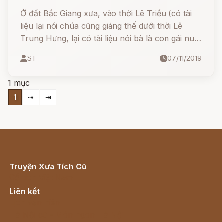
Ở đất Bắc Giang xưa, vào thời Lê Triều (có tài
liệu lại nói chúa cũng giáng thế dưới thời Lê
Trung Hưng, lại có tài liệu nói bà là con gái nuôi
của Vua Hùng) có truyền lại câu truyện về ba
ST
07/11/2019
chị em thôn nữ, phụ mẫu đoản mệnh qua đời từ
sớm nên ba người nương tựa nhau mà sinh
1 mục
sống.
1
⇢
⇥
Truyện Xưa Tích Cũ
Cổ tích Việt Nam
Liên kết
Lịch vạn niên
Hà Nội cũ - Món ngon Hà Nội