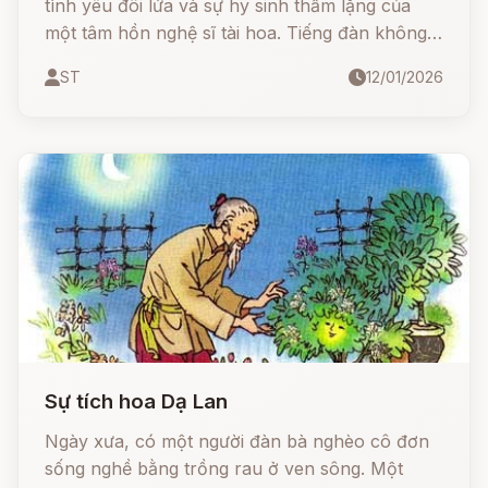
tình yêu đôi lứa và sự hy sinh thầm lặng của
một tâm hồn nghệ sĩ tài hoa. Tiếng đàn không
chỉ là âm nhạc, mà còn là tiếng lòng của một
ST
12/01/2026
người thầy dành cho những học trò ưu tú và
tình cảm đơn phương cao thượng
Sự tích hoa Dạ Lan
Ngày xưa, có một người đàn bà nghèo cô đơn
sống nghề bằng trồng rau ở ven sông. Một