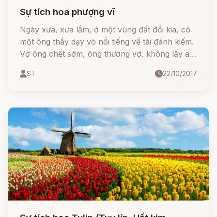
Sự tích hoa phượng vĩ
Ngày xưa, xưa lắm, ở một vùng đất đồi kia, có
một ông thầy dạy võ nổi tiếng về tài đánh kiếm.
Vợ ông chết sớm, ông thương vợ, không lấy ai
nữa nên ông không có con. Ông đi xin năm
ST
22/10/2017
người con trai mồ côi ở trong vùng về làm con
nuôi. Ngoài những giờ luyện võ, ông lại cho
năm người đi học chữ, vì ông muốn năm người
cùng giỏi võ, giỏi văn.