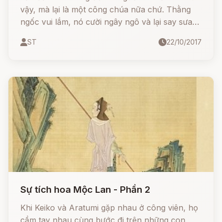
vậy, mà lại là một công chúa nữa chứ. Thằng
ngốc vui lắm, nó cười ngây ngô và lại say sưa
nói với công chúa về những bông hoa... Những
ST
22/10/2017
ngày sau đó ngày nào công chúa cũng đến
vườn hoa của thằng ngốc.
Sự tích hoa Mộc Lan - Phần 2
Khi Keiko và Aratumi gặp nhau ở công viên, họ
cầm tay nhau cùng bước đi trên những con