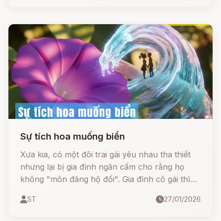
gẫy.
Sự tích hoa muống biển
Xưa kia, có một đôi trai gái yêu nhau tha thiết
nhưng lại bị gia đình ngăn cấm cho rằng họ
không "môn đăng hộ đối". Gia đình cô gái thì
rất giàu, còn chàng trai thì ngược lại, rất nghèo
ST
27/01/2026
khó.