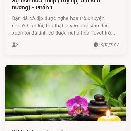
Sự tích hoa Tulip (Tuy líp, Uất kim
hương) - Phần 1
Bạn đã có dịp được nghe hoa trò chuyện
chưa? Còn tôi, thú thật là vào một sớm đầu
xuân tôi đã tình cờ được nghe hoa Tuyết trò
chuyện với hoa Tuy Líp của người Udơbếch rồi.
ST
23/10/2017
Đúng hơn là hoa Tuy Líp nói, còn hoa Tuyết thì
chỉ lắng tai nghe, thi thoảng mới ngắt lời bạn
bằng một vài câu hỏi.