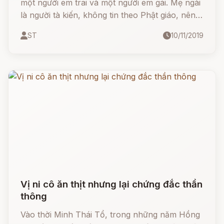
một người em trai và một người em gái. Mẹ ngài
là người tà kiến, không tin theo Phật giáo, nên
Ngài có căn dặn Chư Tăng, khi nào em trai Ngài
ST
10/11/2019
có xin xuất gia thì cứ tự tiện cho, không cần
chờ sự ưng thuận của mẹ Ngài.
Vị ni cô ăn thịt nhưng lại chứng đắc thần
thông
Vào thời Minh Thái Tổ, trong những năm Hồng