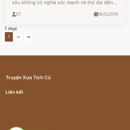
xấu không có nghĩa sức mạnh và thứ đại diện
cho cũng xấu.
ST
16/12/2019
1 mục
1
⇢
⇥
Truyện Xưa Tích Cũ
Cổ tích Việt Nam
Liên kết
Lịch vạn niên
Hà Nội cũ - Món ngon Hà Nội
Truyện kiếm hiệp - Ngôn tình
Download - Tải Miễn Phí