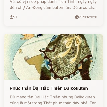
Vũ, có vị ni cô pháp danh Tịch Tính, ngày ngày
đến chợ An Đông cầm bát xin ăn. Dù ai có cho
gì, ni cô đều ăn hết, thậm chí là cả thịt. Điều
ST
25/03/2020
này khiến không ít người cảm thấy khó hiểu.
Phúc thần Đại Hắc Thiên Daikokuten
Dù mang tên Đại Hắc Thiên nhưng Daikokuten
cũng là một trong Thất phúc thần đấy nhé. Tên