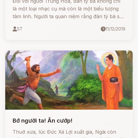
Đối với người Trung Hoa, đàn tỳ bà không chỉ
là một loại nhạc cụ mà còn là một biểu tượng
tâm linh. Người ta quan niệm rằng đàn tỳ bà sau
thời gian dài tồn tại và hấp thụ linh khí đất trời
ST
11/12/2019
sẽ thức tỉnh tánh linh, có thể biến thành hình
dạng con người và có được một số pháp thuật
thần thông.
Bớ người ta! Ăn cướp!
Thuở xưa, lúc Đức Xá Lợi xuất gia, Ngài còn