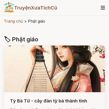
TruyệnXưaTíchCũ
Trang chủ
>
Phật giáo
🏷 Phật giáo
Tỳ Bà Tử - cây đàn tỳ bà thành tinh