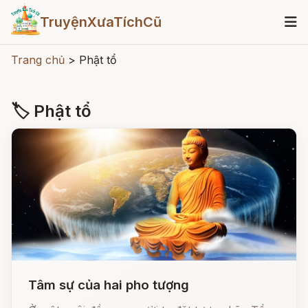
TruyệnXưaTíchCũ
Trang chủ
>
Phật tổ
🏷 Phật tổ
Tâm sự của hai pho tượng