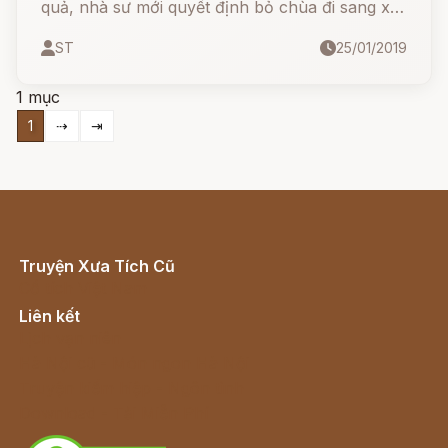
quả, nhà sư mới quyết định bỏ chùa đi sang xứ
Phật để hỏi thăm đức Phật bao giờ công quả
ST
25/01/2019
của mình mới đắc thành.
1 mục
1
⇢
⇥
Truyện Xưa Tích Cũ
Cổ tích Việt Nam
Liên kết
Lịch vạn niên
Hà Nội cũ - Món ngon Hà Nội
Truyện kiếm hiệp - Ngôn tình
Download - Tải Miễn Phí