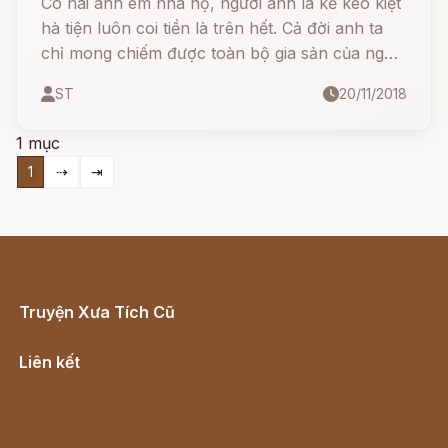
Có hai anh em nhà nọ, người anh là kẻ keo kiệt
hà tiện luôn coi tiền là trên hết. Cả đời anh ta
chỉ mong chiếm được toàn bộ gia sản của người
cha. Người em thì hoàn toàn khác.
ST
20/11/2018
1 mục
1
⇢
⇥
Truyện Xưa Tích Cũ
Cổ tích Việt Nam
Liên kết
Lịch vạn niên
Hà Nội cũ - Món ngon Hà Nội
Truyện kiếm hiệp - Ngôn tình