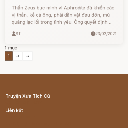
Thần Zeus bực mình vì Aphrodite đã khiến các
vị thần, kể cả ông, phải dằn vặt đau đớn, mù
quáng lạc lối trong tình yêu. Ông quyết định
phải dạy cho nữ thần một bài học, cho cô ta
ST
23/02/2021
nếm mùi của tình yêu.
1 mục
1
⇢
⇥
Truyện Xưa Tích Cũ
Cổ tích Việt Nam
Liên kết
Lịch vạn niên
Hà Nội cũ - Món ngon Hà Nội