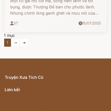
Một cô gái mồ côi mẹ, sống hiền lành và tốt
bụng, được Thượng Đế ban cho phước lành.
Nhưng chính lòng ganh ghét và mưu mô của
mẹ kế cùng con gái riêng đã đẩy cô vào bi kịch
ST
15/07/2025
- bị tráo đổi, bị hại và tưởng chừng không bao
giờ gặp lại người thân.
1 mục
1
⇢
⇥
Truyện Xưa Tích Cũ
Cổ tích Việt Nam
Liên kết
Lịch vạn niên
Hà Nội cũ - Món ngon Hà Nội
Truyện kiếm hiệp - Ngôn tình