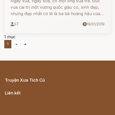
Ngày xửa, ngày xưa, có một ông vua trẻ. Ðức
vua cai trị một vương quốc giàu có, xinh đẹp,
nhưng đẹp nhất có lẽ là ba bà hoàng hậu của
đức vua.
ST
19/01/2019
1 mục
1
⇢
⇥
Truyện Xưa Tích Cũ
Cổ tích Việt Nam
Liên kết
Lịch vạn niên
Hà Nội cũ - Món ngon Hà Nội
Truyện kiếm hiệp - Ngôn tình