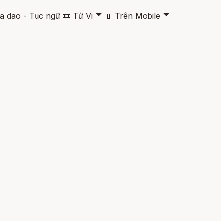
🞃
🞃
a dao - Tục ngữ
🔯
Tử Vi
📱
Trên Mobile