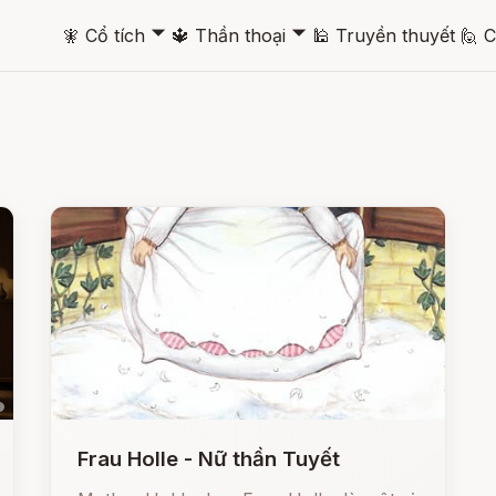
🞃
🞃
🧚
Cổ tích
🔱
Thần thoại
🕌
Truyền thuyết
🙋
C
Frau Holle - Nữ thần Tuyết