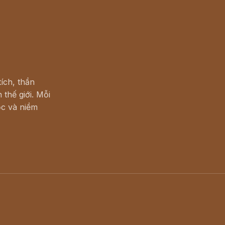
ích, thần
 thế giới. Mỗi
c và niềm