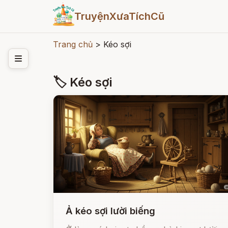
TruyệnXưaTíchCũ
Trang chủ
>
Kéo sợi
🏷 Kéo sợi
Ả kéo sợi lười biếng