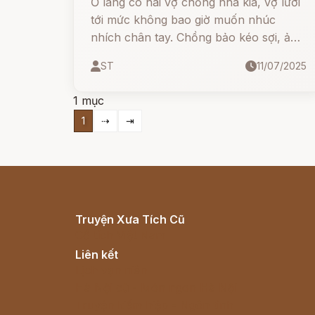
Ở làng có hai vợ chồng nhà kia, vợ lười
tới mức không bao giờ muốn nhúc
nhích chân tay. Chồng bảo kéo sợi, ả
chỉ kéo nửa vời, và kéo xong ả không
ST
11/07/2025
guồng, cứ mặc sợi y nguyên trên ống.
Thấy vậy chồng mắng, ả liền quai mồm
1 mục
ra cãi:
1
⇢
⇥
Truyện Xưa Tích Cũ
Cổ tích Việt Nam
Liên kết
Lịch vạn niên
Hà Nội cũ - Món ngon Hà Nội
Truyện kiếm hiệp - Ngôn tình