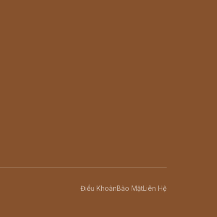
Điều Khoản
Bảo Mật
Liên Hệ