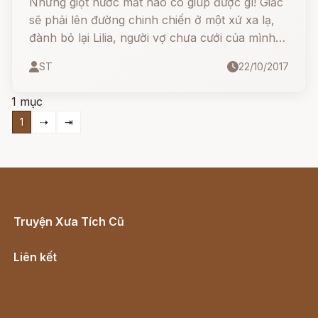
Những giọt nước mắt nào có giúp được gì! Giắc
sẽ phải lên đường chinh chiến ở một xứ xa lạ,
đành bỏ lại Lilia, người vợ chưa cưới của mình
trên đất Pháp. Lúc chia tay, Giắc rút trái tim ra
ST
22/10/2017
khỏi lồng ngực mình, trao cho Lilia và nói:
1 mục
1
⇢
⇥
Truyện Xưa Tích Cũ
Cổ tích Việt Nam
Liên kết
Lịch vạn niên
Hà Nội cũ - Món ngon Hà Nội
Truyện kiếm hiệp - Ngôn tình