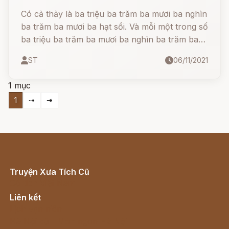
Có cả thảy là ba triệu ba trăm ba mươi ba nghìn
ba trăm ba mươi ba hạt sồi. Và mỗi một trong số
ba triệu ba trăm ba mươi ba nghìn ba trăm ba
mươi ba hạt sồi này lại có câu chuyện riêng.
ST
06/11/2021
Vậy là, lãnh chúa hỏi, giọng hoài nghi: - Làm
sao ngươi có thể đếm được số hạt sồi nhiều
1 mục
đến như thế?
1
⇢
⇥
Truyện Xưa Tích Cũ
Cổ tích Việt Nam
Liên kết
Lịch vạn niên
Hà Nội cũ - Món ngon Hà Nội