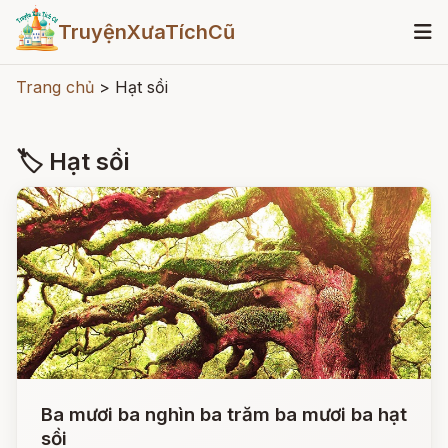
TruyệnXưaTíchCũ
Trang chủ
>
Hạt sồi
🏷 Hạt sồi
Ba mươi ba nghìn ba trăm ba mươi ba hạt
sồi