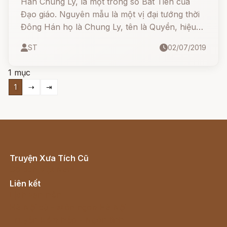
Hán Chung Ly, là một trong số Bát Tiên của
Đạo giáo. Nguyên mẫu là một vị đại tướng thời
Đông Hán họ là Chung Ly, tên là Quyền, hiệu
Vân Phòng tử, bình sinh ông tự xưng là "Thiên
ST
02/07/2019
hạ đô tản Hán Chung Li Quyền".
1 mục
1
⇢
⇥
Truyện Xưa Tích Cũ
Cổ tích Việt Nam
Liên kết
Lịch vạn niên
Hà Nội cũ - Món ngon Hà Nội
Truyện kiếm hiệp - Ngôn tình